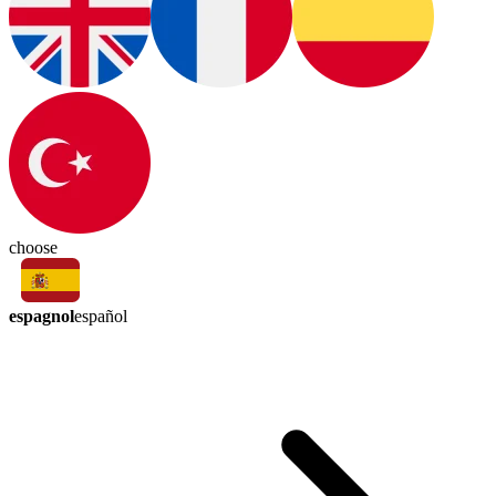
choose
espagnol
español