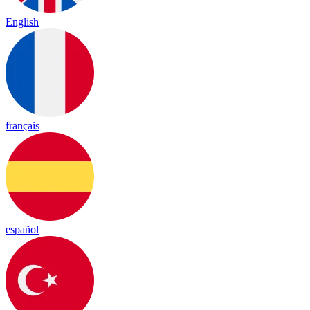
English
français
español