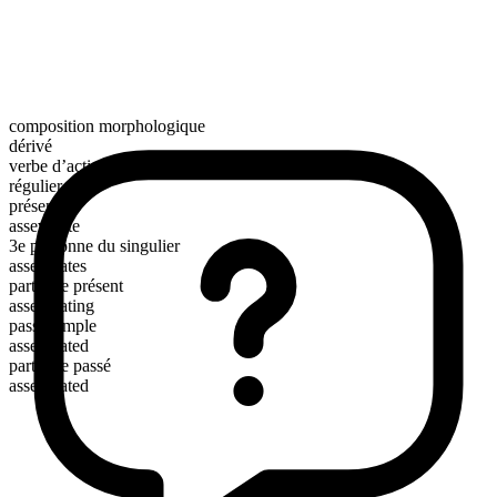
composition morphologique
dérivé
verbe d’action
régulier
présent
asseverate
3e personne du singulier
asseverates
participe présent
asseverating
passé simple
asseverated
participe passé
asseverated