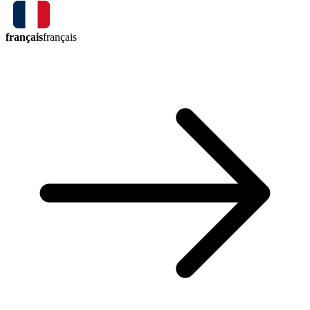
français
français