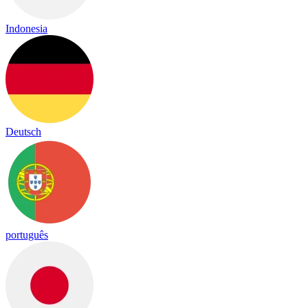
Indonesia
Deutsch
português