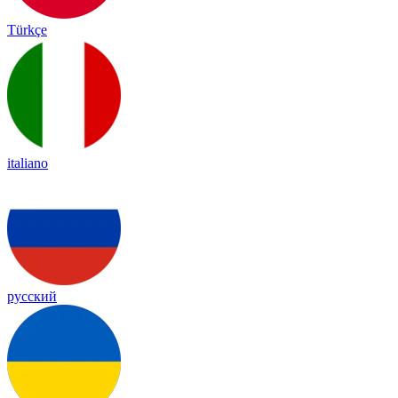
Türkçe
italiano
русский