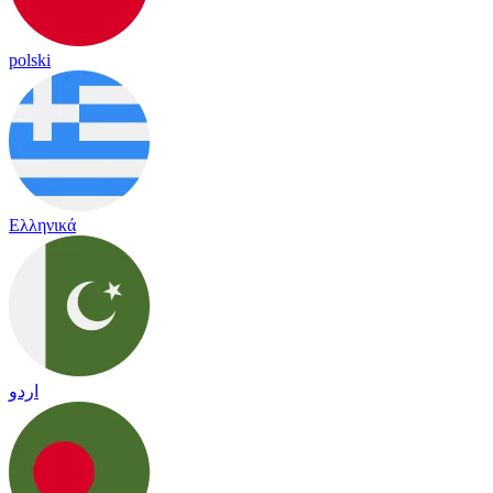
polski
Ελληνικά
اردو