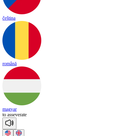
čeština
română
magyar
to
a
sse
ve
rate