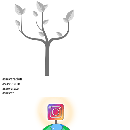
asseveration
asseverator
assever
ate
assever