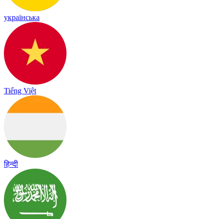
українська
Tiếng Việt
हिन्दी