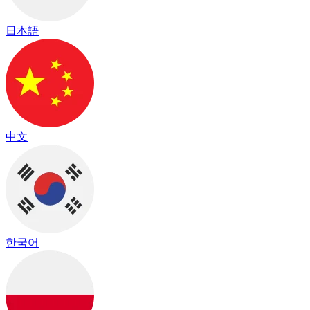
日本語
中文
한국어