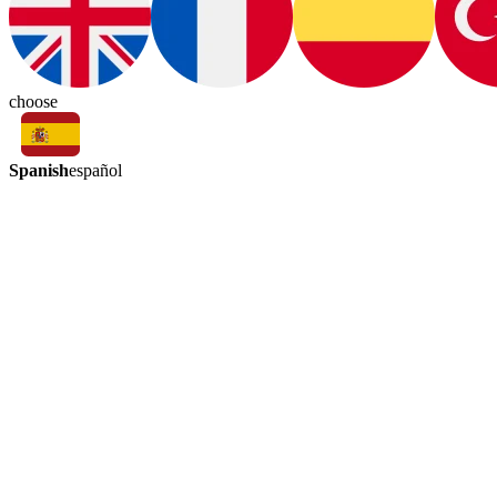
choose
Spanish
español