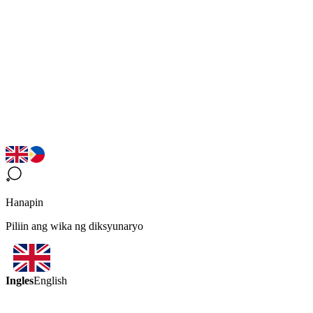
Hanapin
Piliin ang wika ng diksyunaryo
Ingles
English