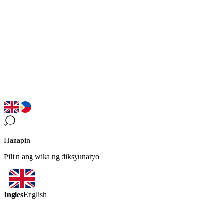
Hanapin
Piliin ang wika ng diksyunaryo
Ingles
English