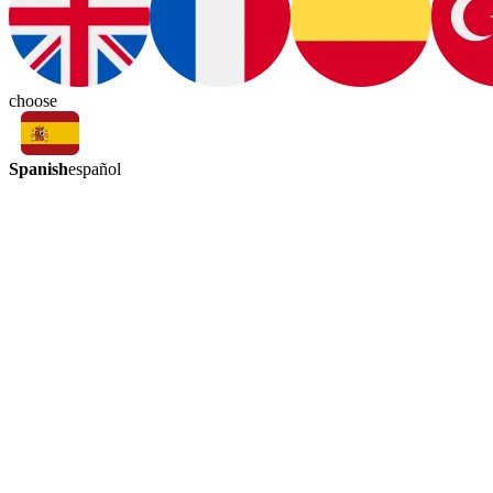
choose
Spanish
español