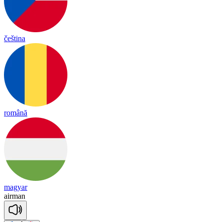
čeština
română
magyar
air
man