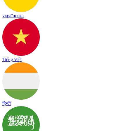
українська
Tiếng Việt
हिन्दी