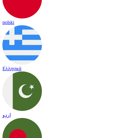
polski
Ελληνικά
اردو