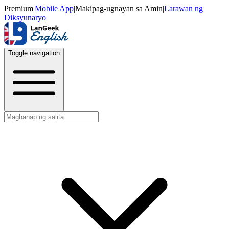
Premium
|
Mobile App
|
Makipag-ugnayan sa Amin
|
Larawan ng
Diksyunaryo
Toggle navigation