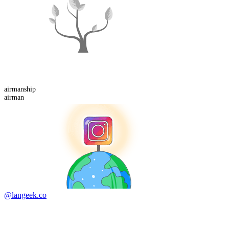
airman
ship
airman
@langeek.co