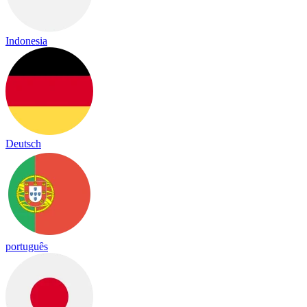
Indonesia
Deutsch
português