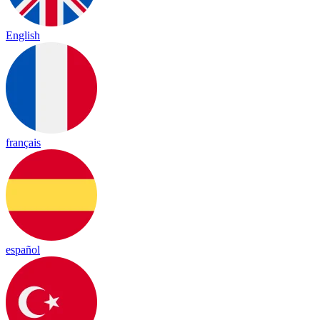
English
français
español