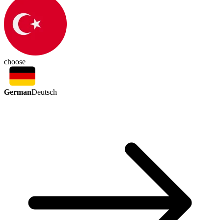
choose
German
Deutsch