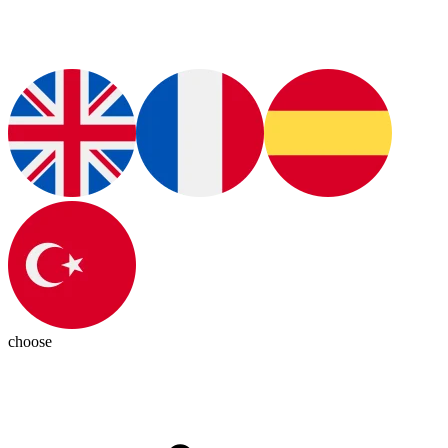
choose