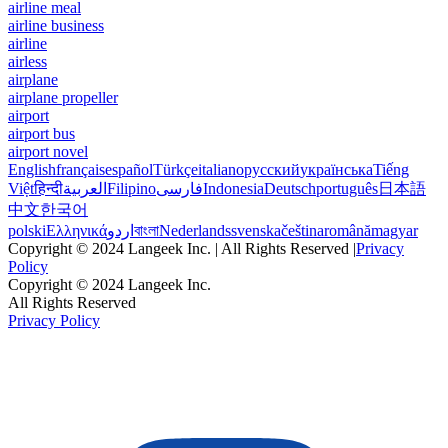
airline meal
airline business
airline
airless
airplane
airplane propeller
airport
airport bus
airport novel
English
français
español
Türkçe
italiano
русский
українська
Tiếng
Việt
हिन्दी
العربية
Filipino
فارسی
Indonesia
Deutsch
português
日本語
中文
한국어
polski
Ελληνικά
اردو
বাংলা
Nederlands
svenska
čeština
română
magyar
Copyright © 2024 Langeek Inc. | All Rights Reserved |
Privacy
Policy
Copyright © 2024 Langeek Inc.
All Rights Reserved
Privacy Policy