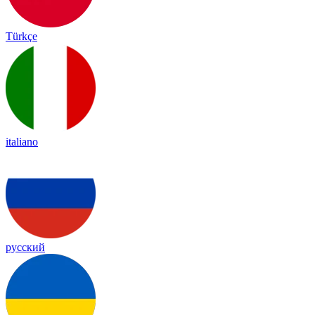
Türkçe
italiano
русский