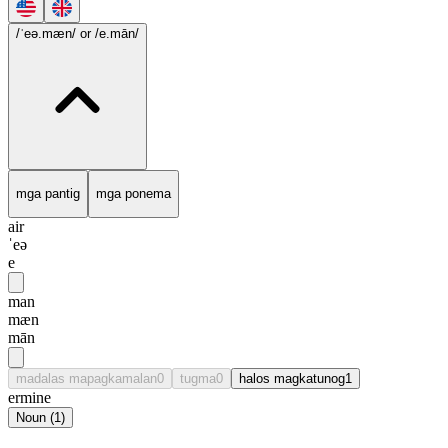
/ˈeə.mæn/
or /e.mān/
mga pantig
mga ponema
air
ˈeə
e
man
mæn
mān
madalas mapagkamalan
0
tugma
0
halos magkatunog
1
ermine
Noun
(
1
)