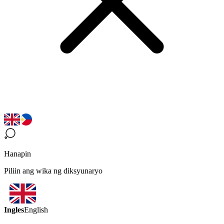
Hanapin
Piliin ang wika ng diksyunaryo
Ingles
English