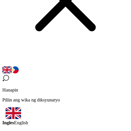
Hanapin
Piliin ang wika ng diksyunaryo
Ingles
English