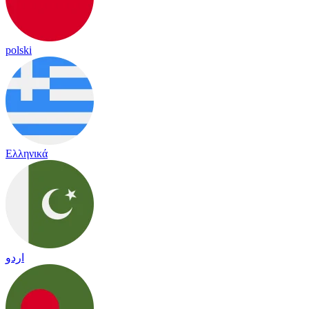
polski
Ελληνικά
اردو