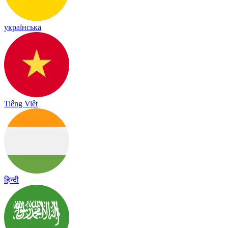
українська
Tiếng Việt
हिन्दी