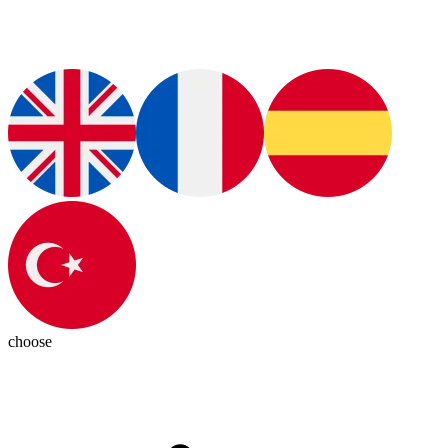
choose