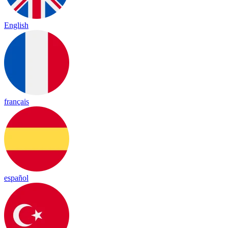
English
français
español