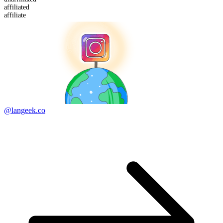
affiliated
affiliate
@langeek.co