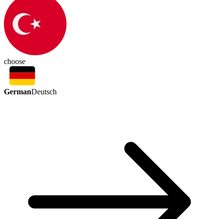
choose
German
Deutsch