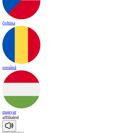
čeština
română
magyar
a
ffi
lia
ted