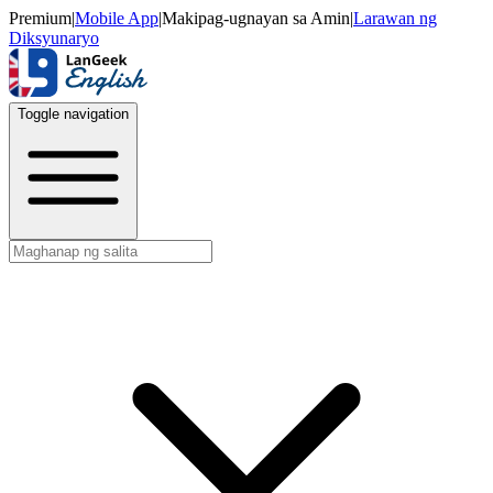
Premium
|
Mobile App
|
Makipag-ugnayan sa Amin
|
Larawan ng
Diksyunaryo
Toggle navigation