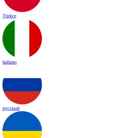
Türkçe
italiano
русский