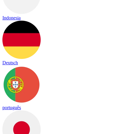
Indonesia
Deutsch
português