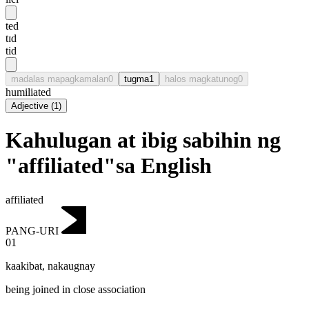
ted
tɪd
tid
madalas mapagkamalan
0
tugma
1
halos magkatunog
0
humiliated
Adjective
(
1
)
Kahulugan at ibig sabihin ng
"affiliated"sa English
affiliated
PANG-URI
01
kaakibat
,
nakaugnay
being joined in close association