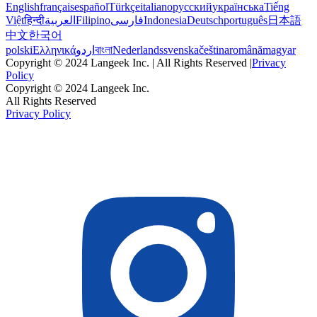
English
français
español
Türkçe
italiano
русский
українська
Tiếng
Việt
हिन्दी
العربية
Filipino
فارسی
Indonesia
Deutsch
português
日本語
中文
한국어
polski
Ελληνικά
اردو
বাংলা
Nederlands
svenska
čeština
română
magyar
Copyright © 2024 Langeek Inc. | All Rights Reserved |
Privacy
Policy
Copyright © 2024 Langeek Inc.
All Rights Reserved
Privacy Policy