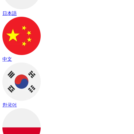
日本語
中文
한국어