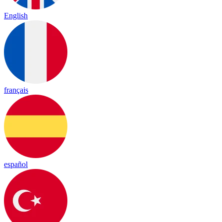
English
français
español