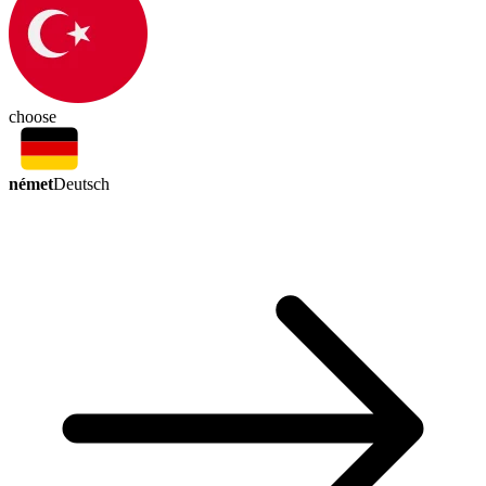
choose
német
Deutsch