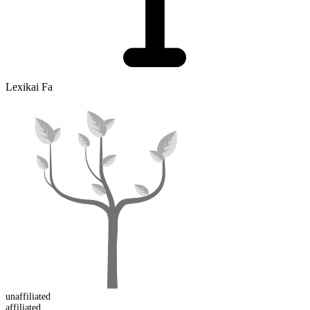
Lexikai Fa
un
affiliated
affiliated