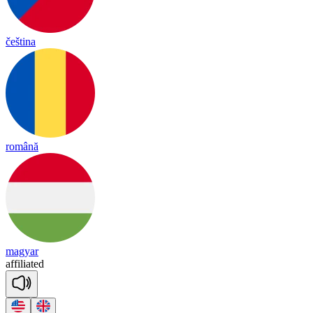
čeština
română
magyar
a
ffi
lia
ted