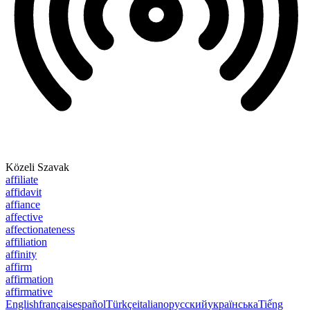
Közeli Szavak
affiliate
affidavit
affiance
affective
affectionateness
affiliation
affinity
affirm
affirmation
affirmative
English
français
español
Türkçe
italiano
русский
українська
Tiếng