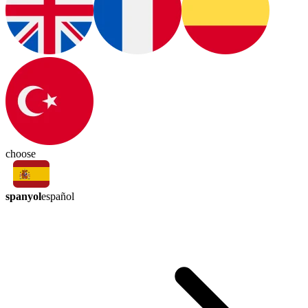
choose
spanyol
español