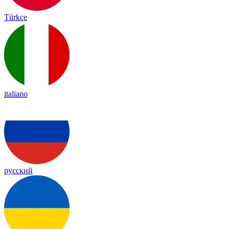
Türkçe
italiano
русский