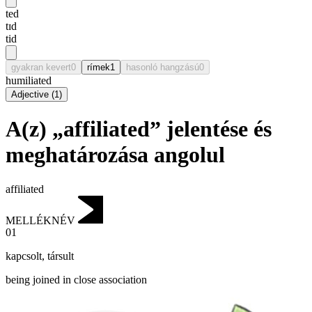
ted
tɪd
tid
gyakran kevert
0
rímek
1
hasonló hangzású
0
humiliated
Adjective
(
1
)
A(z) „affiliated” jelentése és
meghatározása angolul
affiliated
MELLÉKNÉV
01
kapcsolt
,
társult
being joined in close association