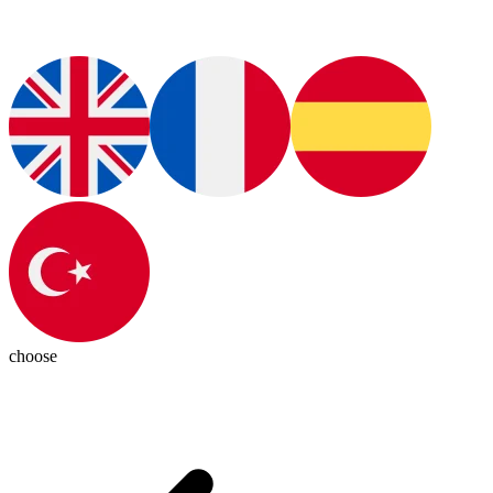
choose