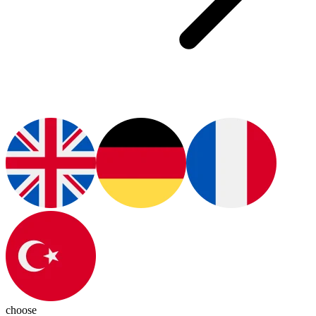
choose