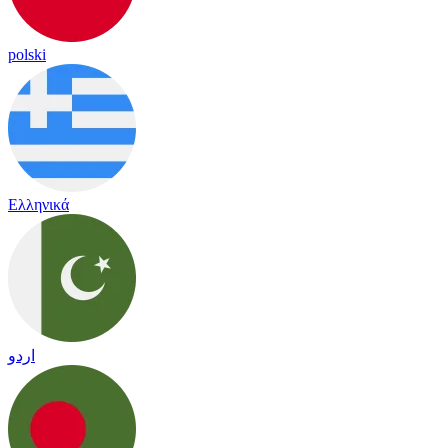
polski
Ελληνικά
اردو