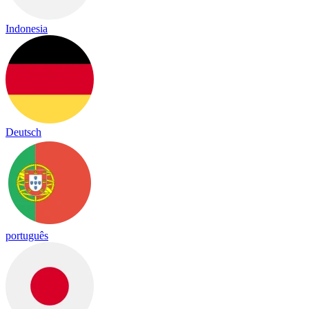
Indonesia
Deutsch
português