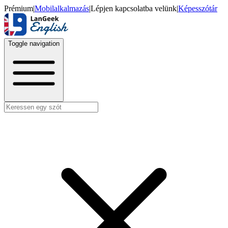
Prémium
|
Mobilalkalmazás
|
Lépjen kapcsolatba velünk
|
Képesszótár
Toggle navigation