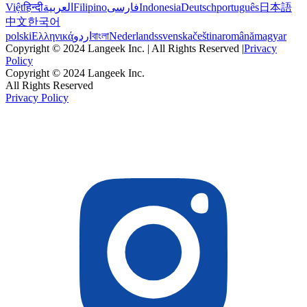
Việt
हिन्दी
العربية
Filipino
فارسی
Indonesia
Deutsch
português
日本語
中文
한국어
polski
Ελληνικά
اردو
বাংলা
Nederlands
svenska
čeština
română
magyar
Copyright © 2024 Langeek Inc. | All Rights Reserved |
Privacy
Policy
Copyright © 2024 Langeek Inc.
All Rights Reserved
Privacy Policy