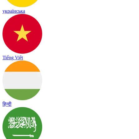
українська
Tiếng Việt
हिन्दी