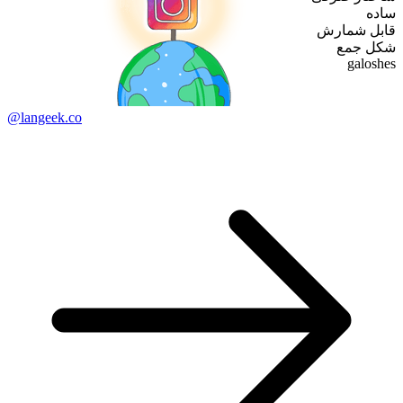
ساده
قابل شمارش
شکل جمع
galoshes
@langeek.co