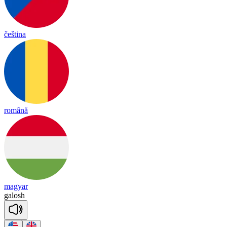
čeština
română
magyar
ga
losh