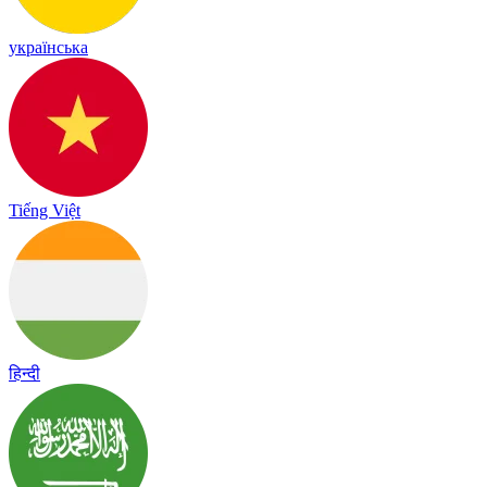
українська
Tiếng Việt
हिन्दी