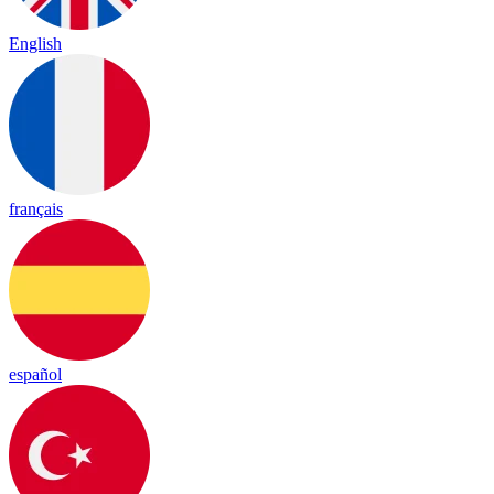
English
français
español