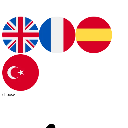
choose