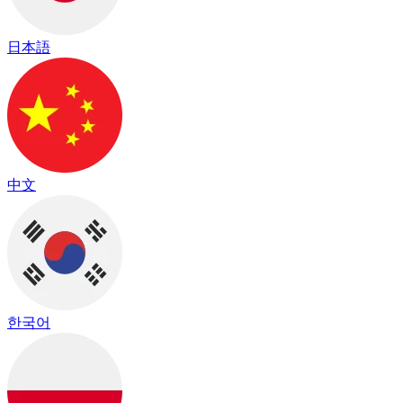
日本語
中文
한국어