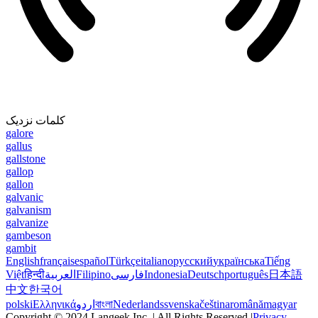
کلمات نزدیک
galore
gallus
gallstone
gallop
gallon
galvanic
galvanism
galvanize
gambeson
gambit
English
français
español
Türkçe
italiano
русский
українська
Tiếng
Việt
हिन्दी
العربية
Filipino
فارسی
Indonesia
Deutsch
português
日本語
中文
한국어
polski
Ελληνικά
اردو
বাংলা
Nederlands
svenska
čeština
română
magyar
Copyright © 2024 Langeek Inc. | All Rights Reserved |
Privacy