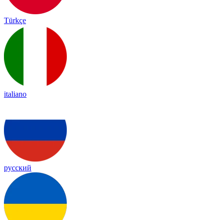
Türkçe
italiano
русский