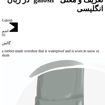
انگلیسی
Galosh
اسم
01
گالش
a rubber-made overshoe that is waterproof and is worn in snow or
slush