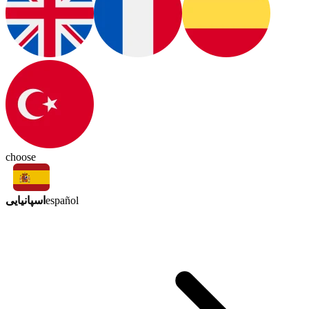
choose
اسپانیایی
español