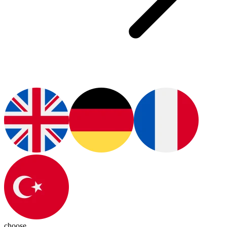
choose