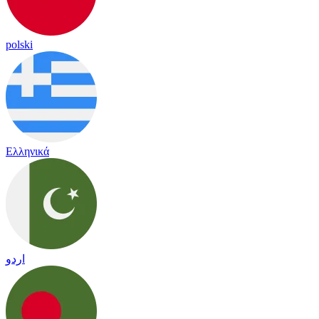
polski
Ελληνικά
اردو