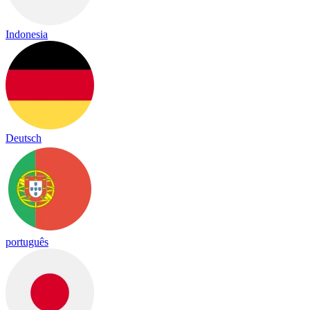
Indonesia
Deutsch
português