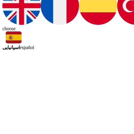
choose
اسپانیایی
español