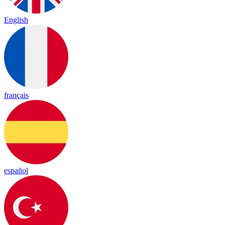
English
français
español