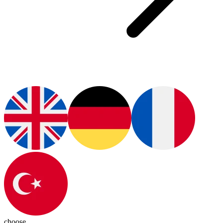
choose