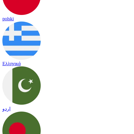
polski
Ελληνικά
اردو