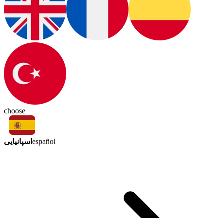
choose
اسپانیایی
español