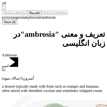
ziē
0
واژه‌های مشابه
4
قافیه‌ها
0
هم‌آواهای نزدیک
pyrrosia
agnosia
tephrosia
framboesia
Noun
(
4
)
تعریف و معنی "ambrosia"در
زبان انگلیسی
Ambrosia
اسم
01
آمبروزیا (سالاد میوه)
a dessert typically made with fruits such as oranges and bananas,
often mixed with shredded coconut and sometimes whipped cream