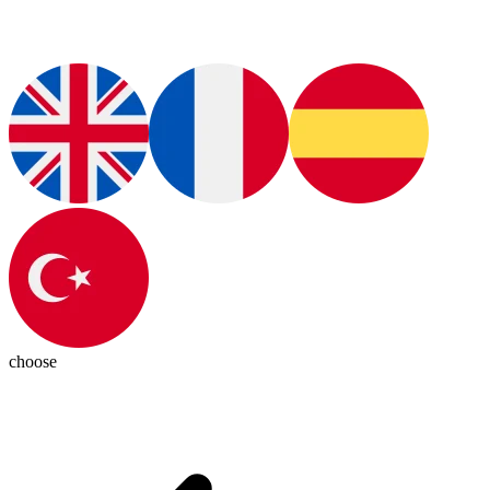
choose