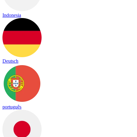
Indonesia
Deutsch
português