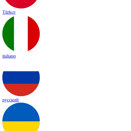
Türkçe
italiano
русский