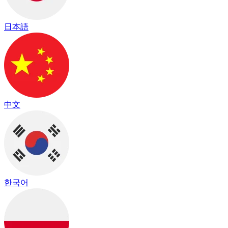
日本語
中文
한국어