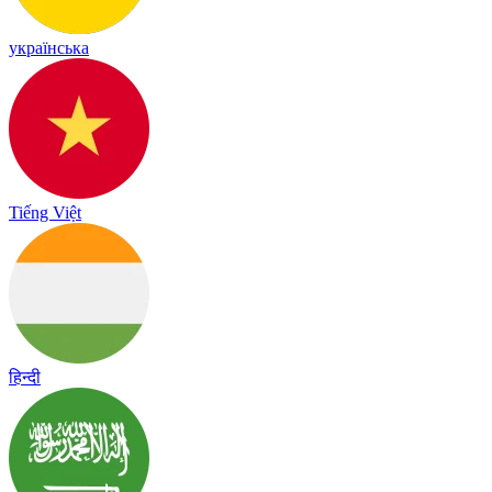
українська
Tiếng Việt
हिन्दी