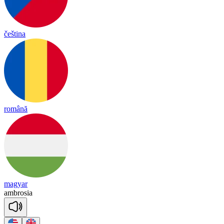
čeština
română
magyar
amb
ro
sia