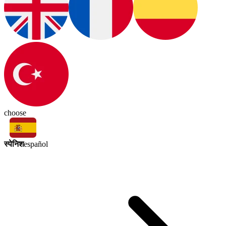
choose
स्पेनिश
español