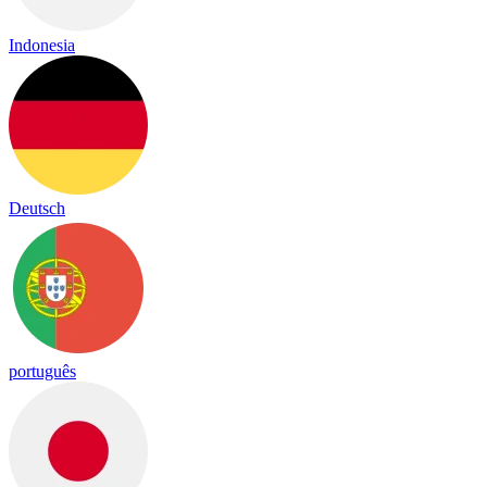
Indonesia
Deutsch
português