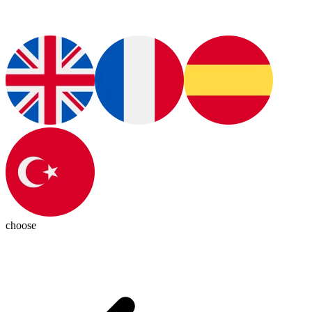
choose