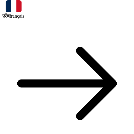
फ़्रेंच
français