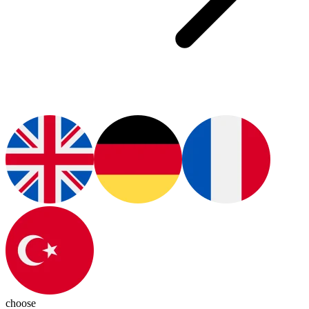
choose