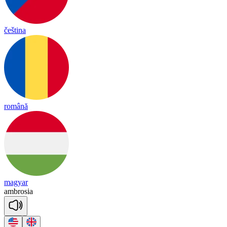
čeština
română
magyar
amb
ro
sia