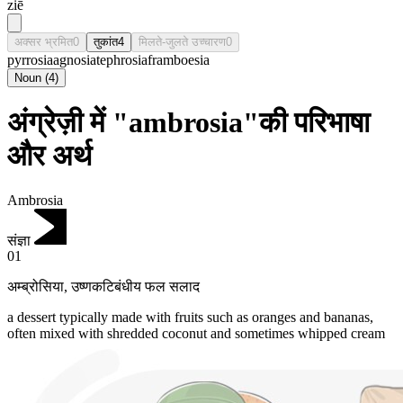
ziē
अक्सर भ्रमित
0
तुकांत
4
मिलते-जुलते उच्चारण
0
pyrrosia
agnosia
tephrosia
framboesia
Noun
(
4
)
अंग्रेज़ी में "ambrosia"की परिभाषा
और अर्थ
Ambrosia
संज्ञा
01
अम्ब्रोसिया
,
उष्णकटिबंधीय फल सलाद
a dessert typically made with fruits such as oranges and bananas,
often mixed with shredded coconut and sometimes whipped cream