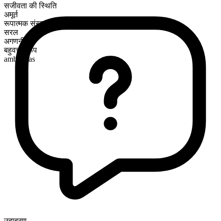
सजीवता की स्थिति
अमूर्त
रूपात्मक संरचना
सरल
अगणनीय
बहुवचन रूप
ambrosias
उदाहरण