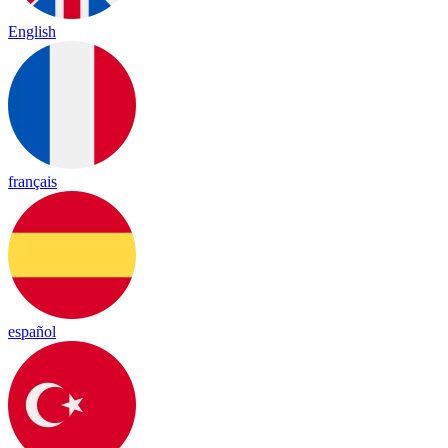
English
français
español