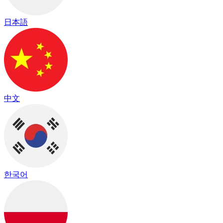
日本語
中文
한국어