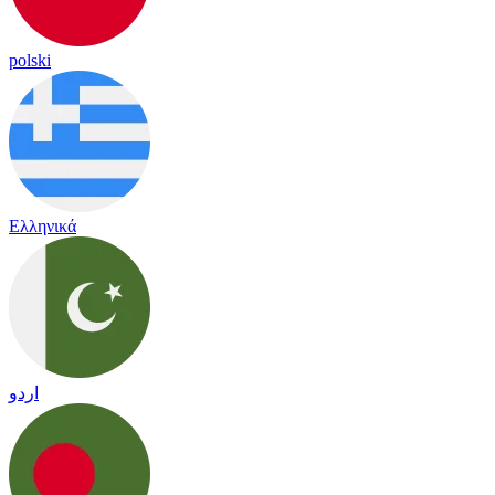
polski
Ελληνικά
اردو