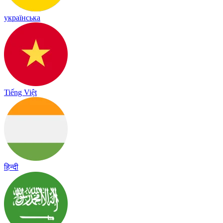
українська
Tiếng Việt
हिन्दी