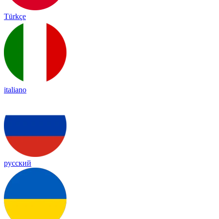
Türkçe
italiano
русский