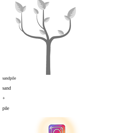
sandpile
sand
+
pile