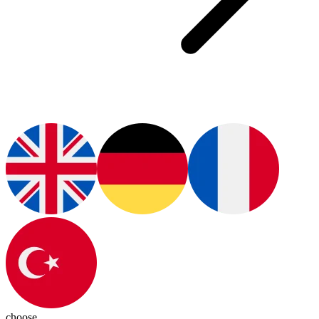
choose