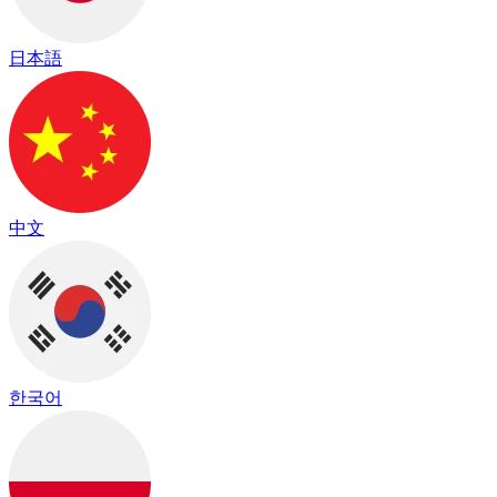
日本語
中文
한국어