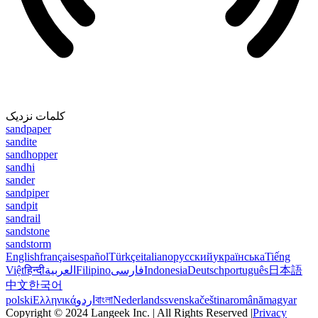
کلمات نزدیک
sandpaper
sandite
sandhopper
sandhi
sander
sandpiper
sandpit
sandrail
sandstone
sandstorm
English
français
español
Türkçe
italiano
русский
українська
Tiếng
Việt
हिन्दी
العربية
Filipino
فارسی
Indonesia
Deutsch
português
日本語
中文
한국어
polski
Ελληνικά
اردو
বাংলা
Nederlands
svenska
čeština
română
magyar
Copyright © 2024 Langeek Inc. | All Rights Reserved |
Privacy