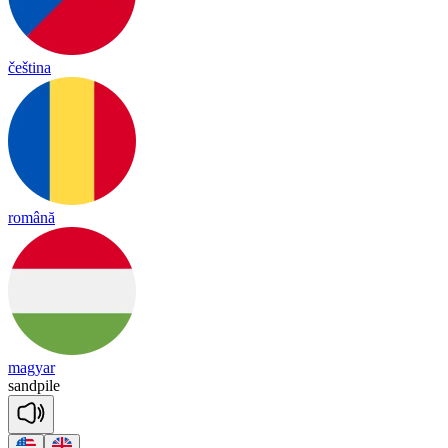
čeština
română
magyar
sand
pile