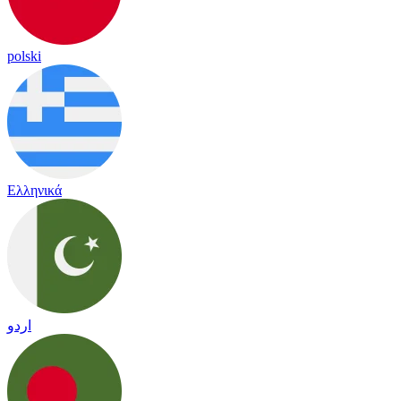
polski
Ελληνικά
اردو