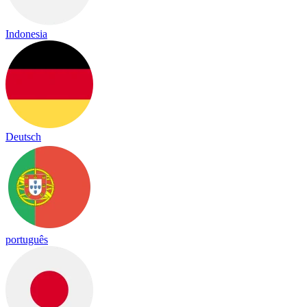
Indonesia
Deutsch
português