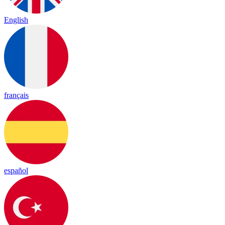
English
français
español