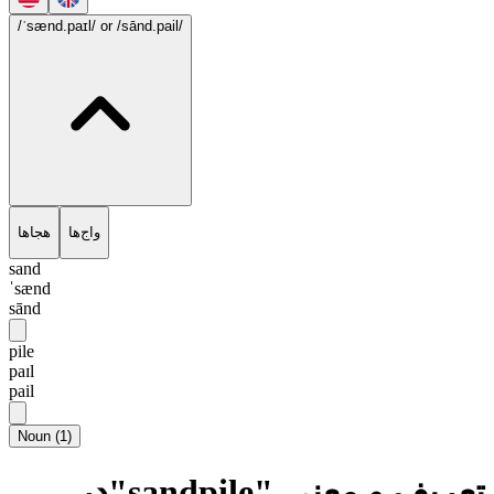
/ˈsænd.paɪl/
or /sānd.pail/
واج‌ها
هجاها
sand
ˈsænd
sānd
pile
paɪl
pail
Noun
(
1
)
تعریف و معنی "sandpile"در