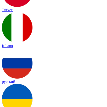
Türkçe
italiano
русский