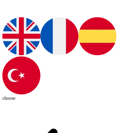
choose