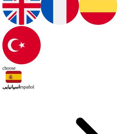
choose
اسپانیایی
español