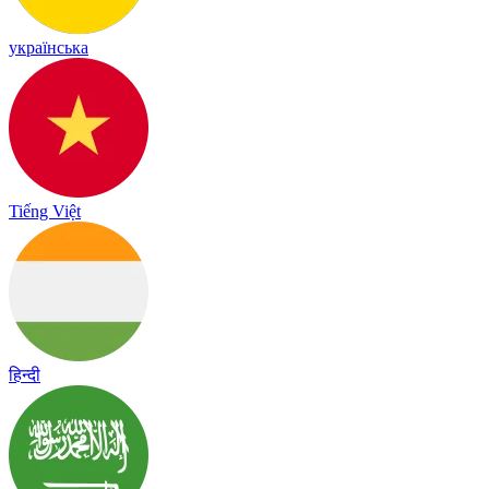
українська
Tiếng Việt
हिन्दी