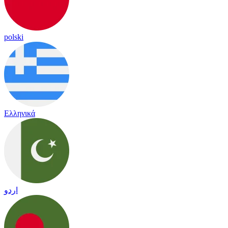
polski
Ελληνικά
اردو