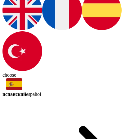
choose
испанский
español