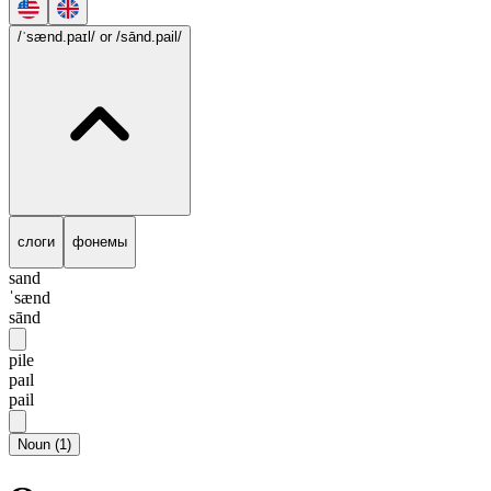
/ˈsænd.paɪl/
or /sānd.pail/
слоги
фонемы
sand
ˈsænd
sānd
pile
paɪl
pail
Noun
(
1
)