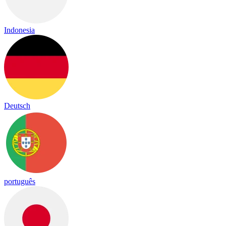
Indonesia
Deutsch
português