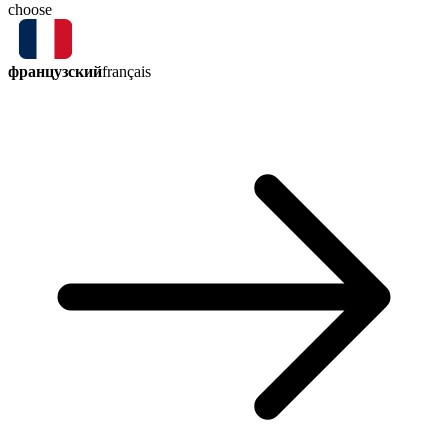
choose
французский
français