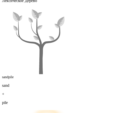
Лексическое Дерево
sandpile
sand
+
pile