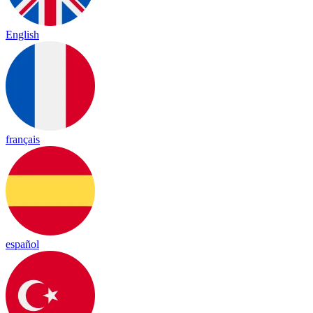
English
français
español