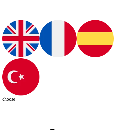
choose