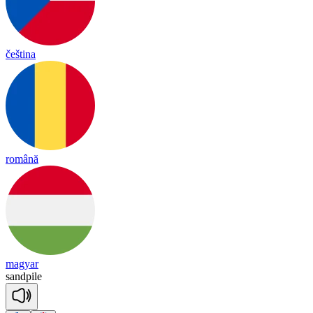
čeština
română
magyar
sand
pile