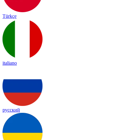
Türkçe
italiano
русский