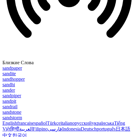
Близкие Слова
sandpaper
sandite
sandhopper
sandhi
sander
sandpiper
sandpit
sandrail
sandstone
sandstorm
English
français
español
Türkçe
italiano
русский
українська
Tiếng
Việt
हिन्दी
العربية
Filipino
فارسی
Indonesia
Deutsch
português
日本語
中文
한국어