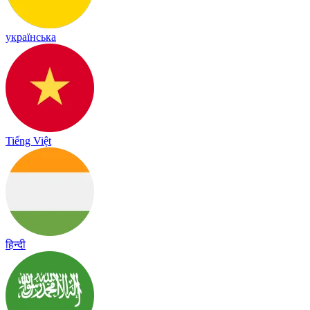
українська
Tiếng Việt
हिन्दी