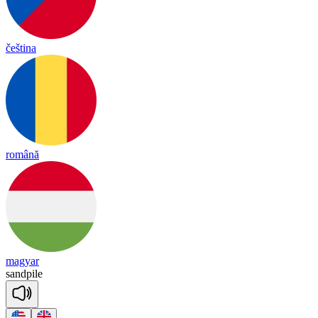
čeština
română
magyar
sand
pile