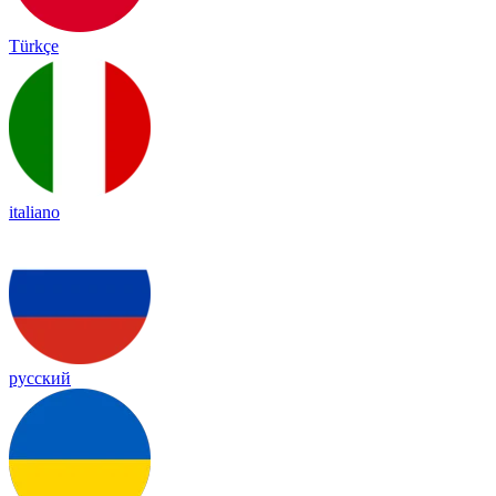
Türkçe
italiano
русский