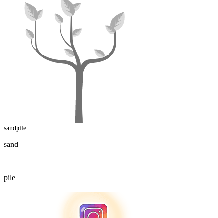
sandpile
sand
+
pile