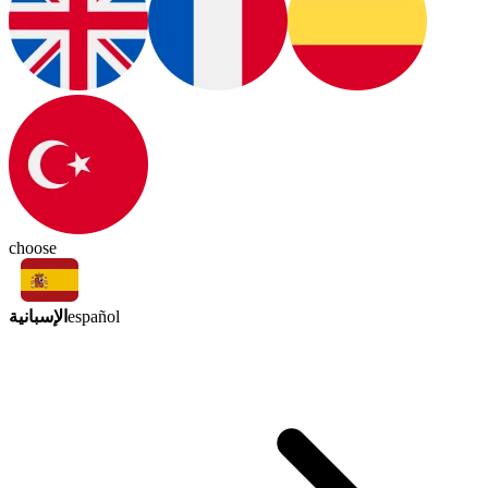
choose
الإسبانية
español