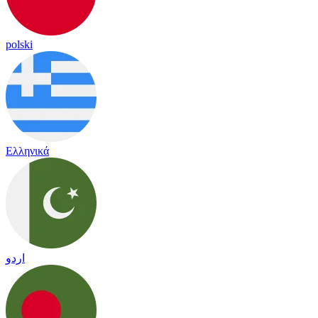
polski
Ελληνικά
اردو