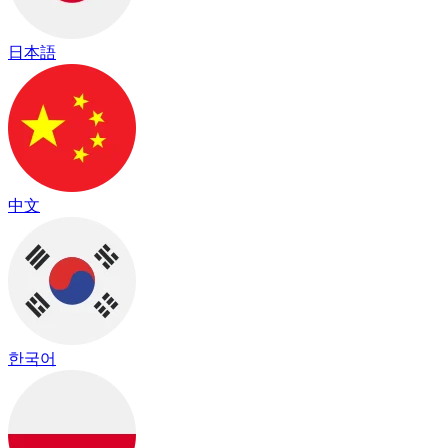
日本語
中文
한국어