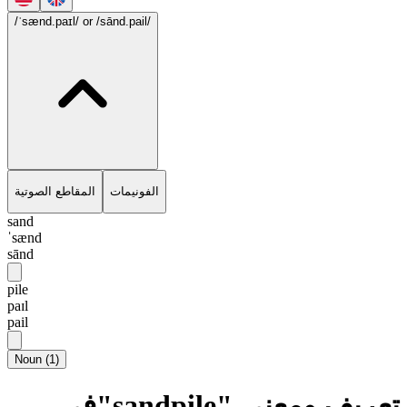
/ˈsænd.paɪl/
or /sānd.pail/
الفونيمات
المقاطع الصوتية
sand
ˈsænd
sānd
pile
paɪl
pail
Noun
(
1
)
تعريف ومعنى "sandpile"في