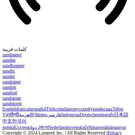
كلمات قريبة
sandpaper
sandite
sandhopper
sandhi
sander
sandpiper
sandpit
sandrail
sandstone
sandstorm
English
français
español
Türkçe
italiano
русский
українська
Tiếng
Việt
हिन्दी
العربية
Filipino
فارسی
Indonesia
Deutsch
português
日本語
中文
한국어
polski
Ελληνικά
اردو
বাংলা
Nederlands
svenska
čeština
română
magyar
Copyright © 2024 Langeek Inc. | All Rights Reserved |
Privacy