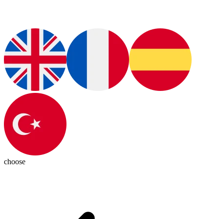
choose