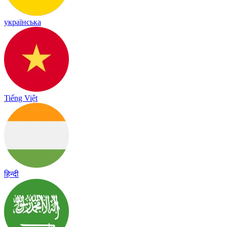
українська
Tiếng Việt
हिन्दी