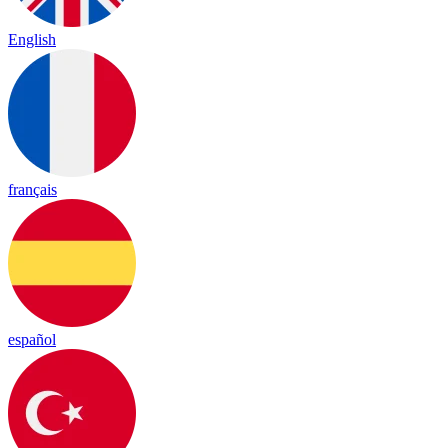
English
français
español