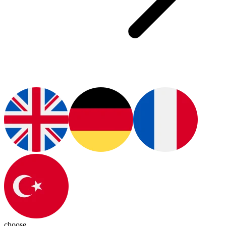
choose