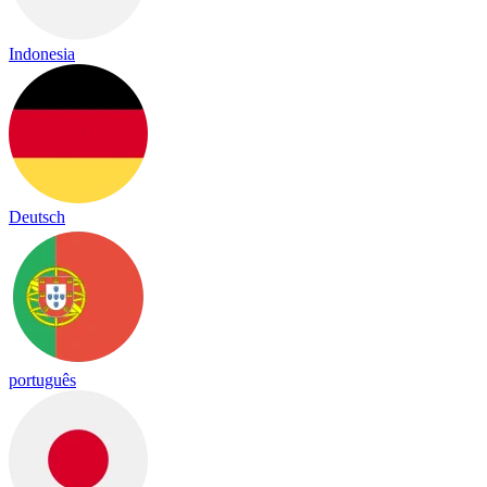
Indonesia
Deutsch
português