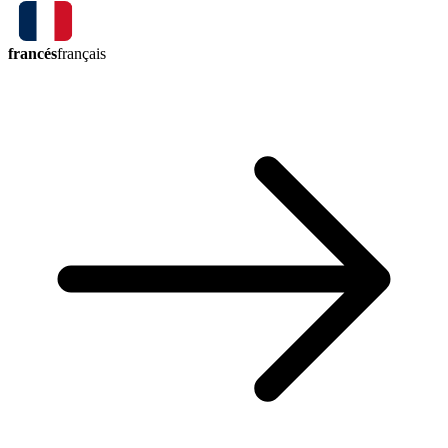
francés
français