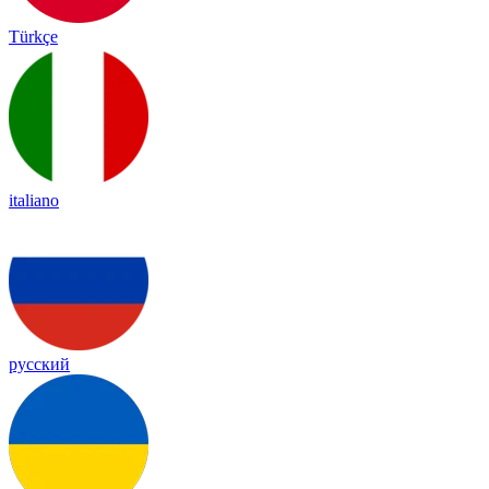
Türkçe
italiano
русский