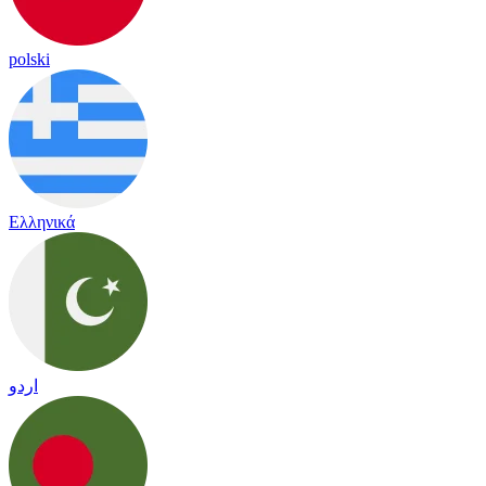
polski
Ελληνικά
اردو