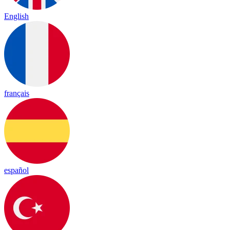
English
français
español