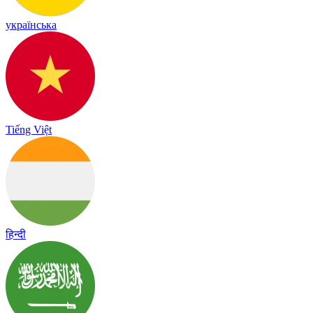
українська
Tiếng Việt
हिन्दी