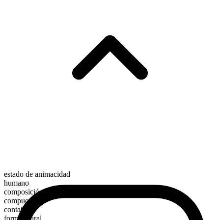
estado de animacidad
humano
composición morfológica
compuesto
contable
forma plural