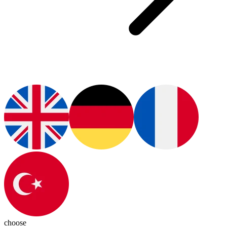
choose