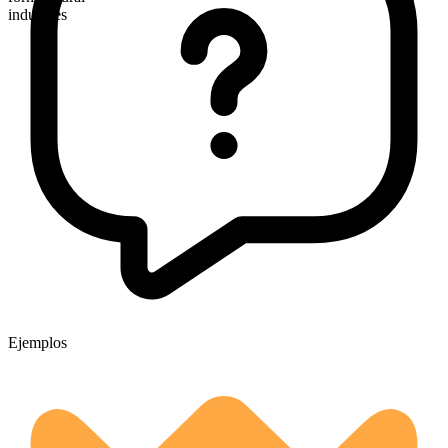
inductees
Ejemplos