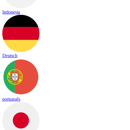
Indonesia
Deutsch
português