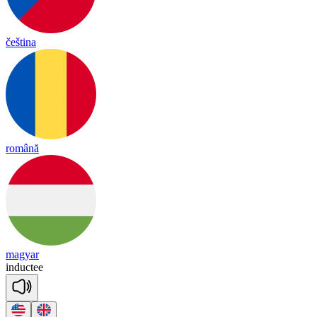
čeština
română
magyar
in
duc
tee