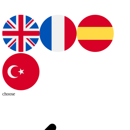
choose