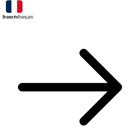
francés
français