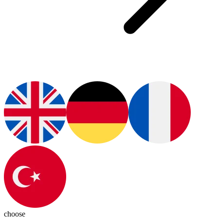
choose