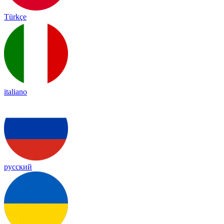
Türkçe
italiano
русский