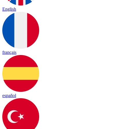
English
français
español