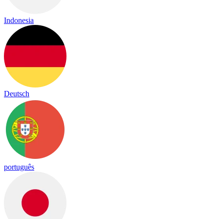
Indonesia
Deutsch
português