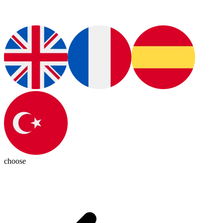
choose