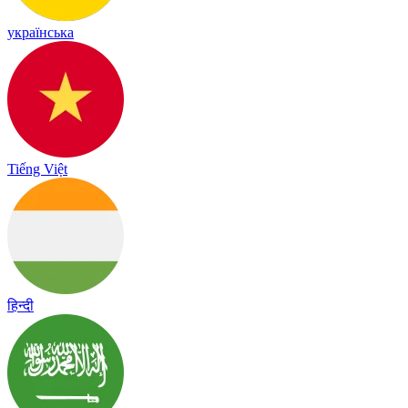
українська
Tiếng Việt
हिन्दी