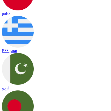
polski
Ελληνικά
اردو