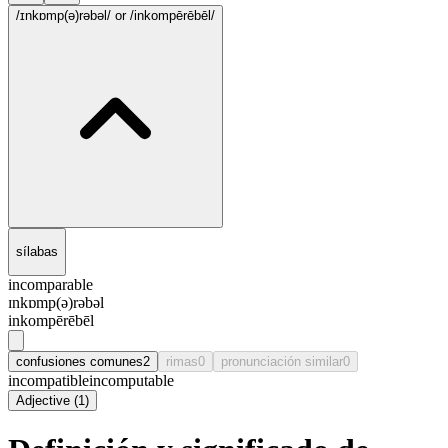
/ɪnkɒmp(ə)rəbəl/
or /inkompērēbēl/
sílabas
incomparable
ɪnkɒmp(ə)rəbəl
inkompērēbēl
confusiones comunes
2
rimas
0
pronunciación similar
0
incompatible
incomputable
Adjective
(
1
)