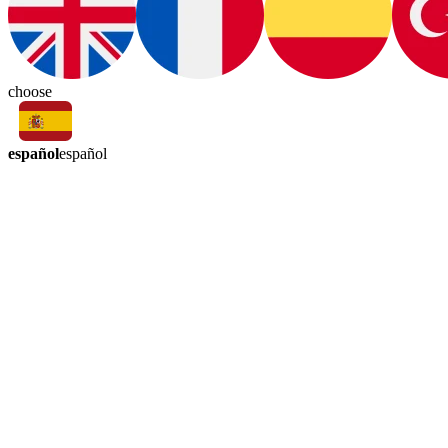
choose
español
español