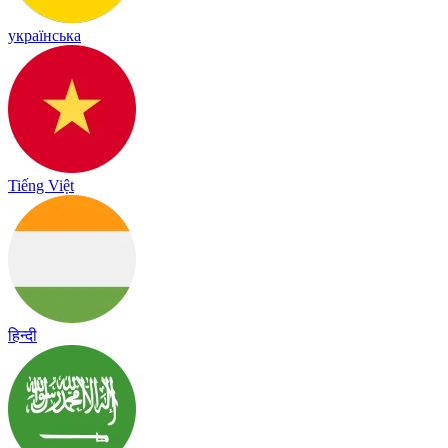
українська
Tiếng Việt
हिन्दी