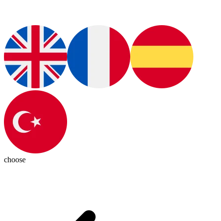
choose