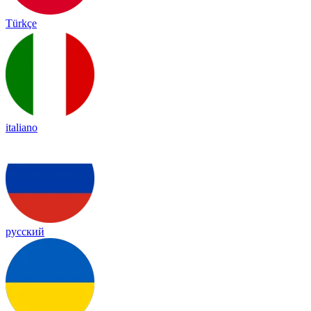
Türkçe
italiano
русский