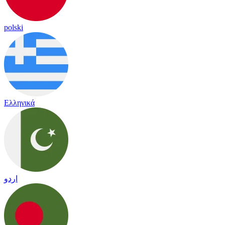
polski
Ελληνικά
اردو