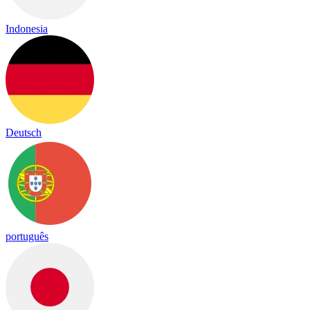
Indonesia
Deutsch
português