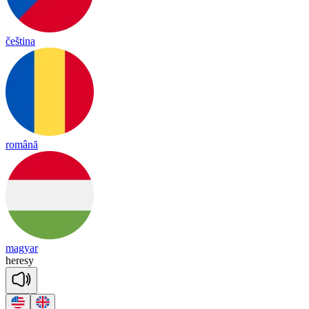
čeština
română
magyar
he
re
sy