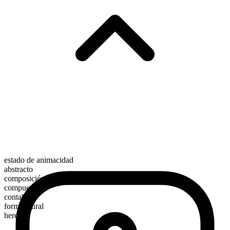
estado de animacidad
abstracto
composición morfológica
compuesto
contable
forma plural
heresies