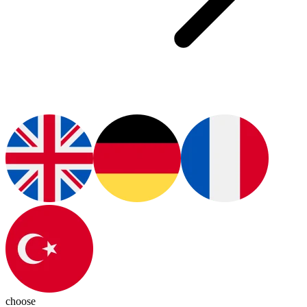
choose