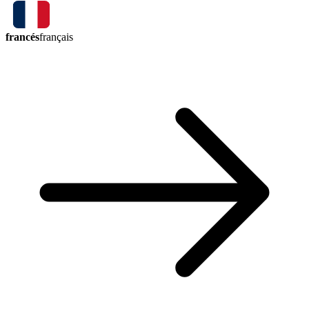
francés
français