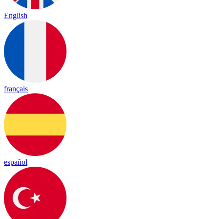
English
français
español