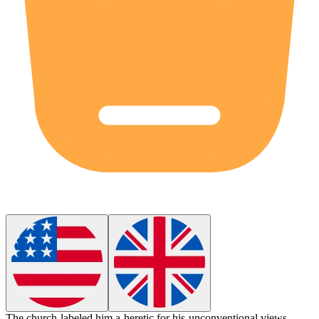
The church labeled him a
heretic
for his unconventional views.