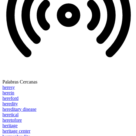
Palabras Cercanas
heresy
herein
hereford
heredity
hereditary disease
heretical
heretofore
heritage
heritage center