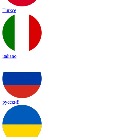
Türkçe
italiano
русский