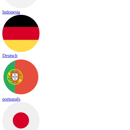
Indonesia
Deutsch
português