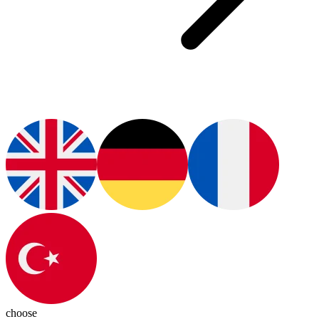
choose