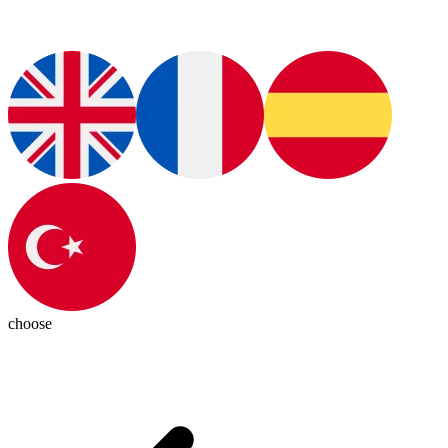
choose