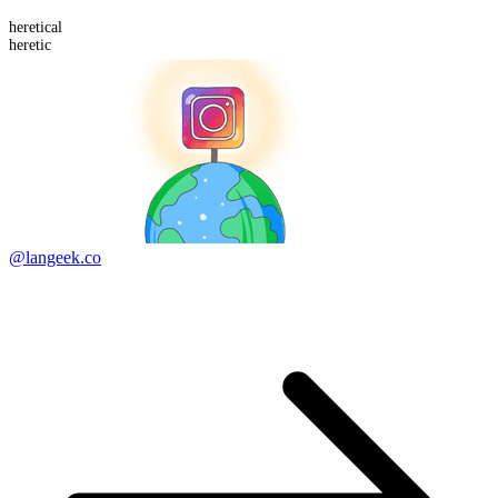
heretic
al
heretic
@langeek.co