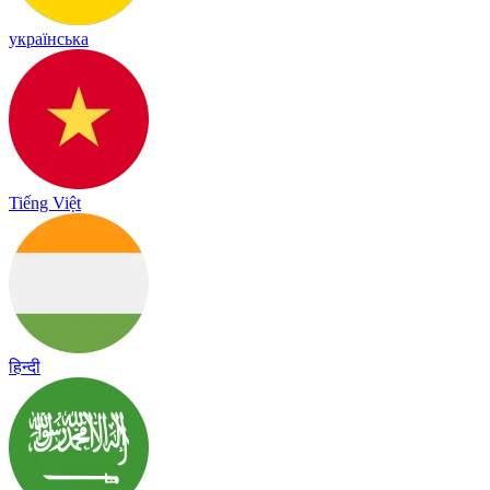
українська
Tiếng Việt
हिन्दी