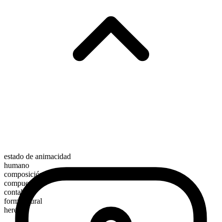
estado de animacidad
humano
composición morfológica
compuesto
contable
forma plural
heretics