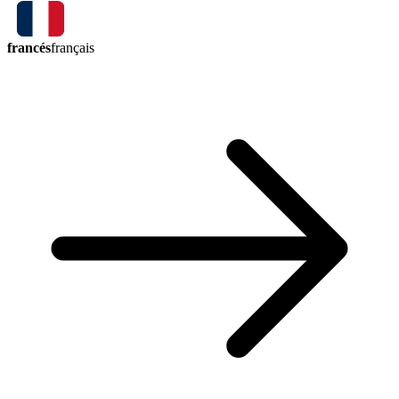
francés
français