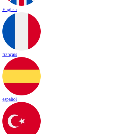
English
français
español