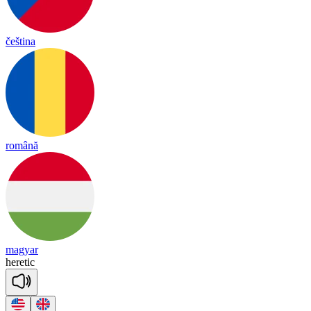
čeština
română
magyar
he
re
tic