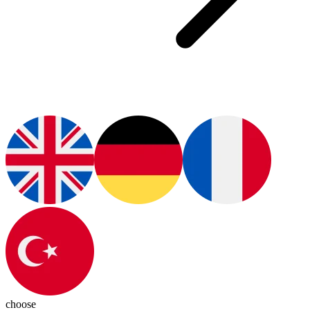
choose