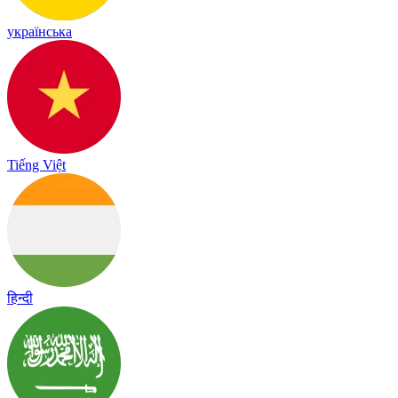
українська
Tiếng Việt
हिन्दी