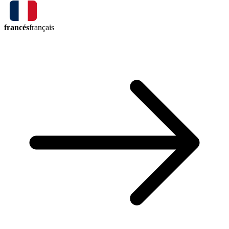
francés
français