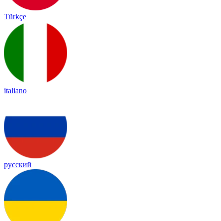
Türkçe
italiano
русский