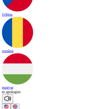
čeština
română
magyar
to
a
po
lo
gize