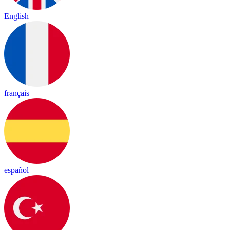
English
français
español