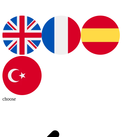
choose