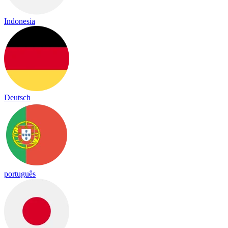
Indonesia
Deutsch
português