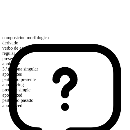
composición morfológica
derivado
verbo de acción
regular
presente
apologize
3.ª persona singular
apologizes
participio presente
apologizing
pretérito simple
apologized
participio pasado
apologized