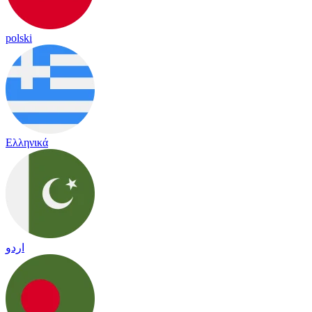
polski
Ελληνικά
اردو