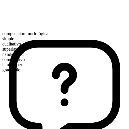
composición morfológica
simple
cualitativo
superlativo
handsomest
comparativo
handsomer
graduable