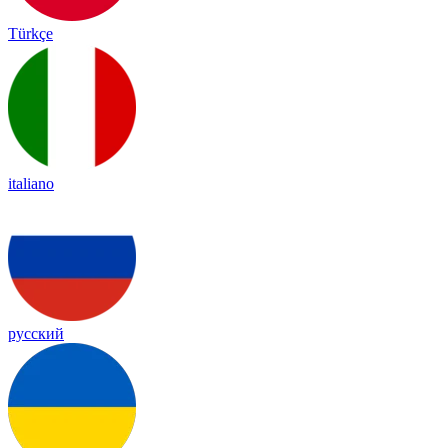
Türkçe
italiano
русский