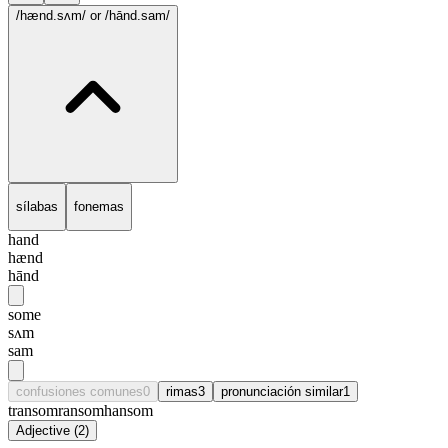
/hænd.sʌm/
or /hānd.sam/
sílabas
fonemas
hand
hænd
hānd
some
sʌm
sam
confusiones comunes
0
rimas
3
pronunciación similar
1
transom
ransom
hansom
Adjective
(
2
)