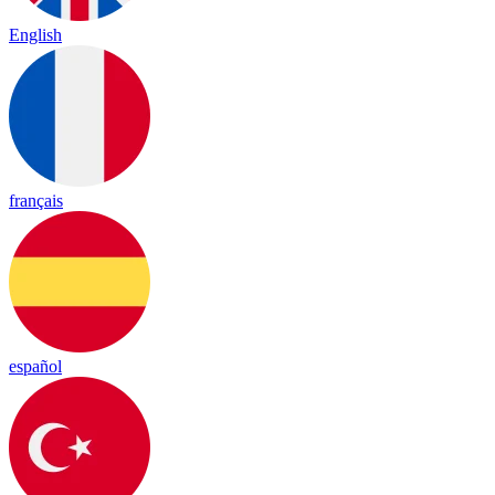
English
français
español