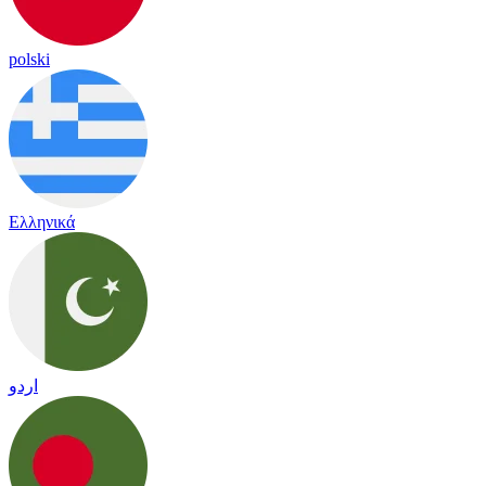
polski
Ελληνικά
اردو