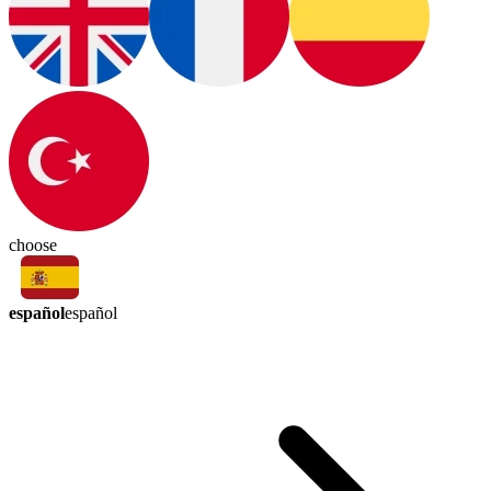
choose
español
español