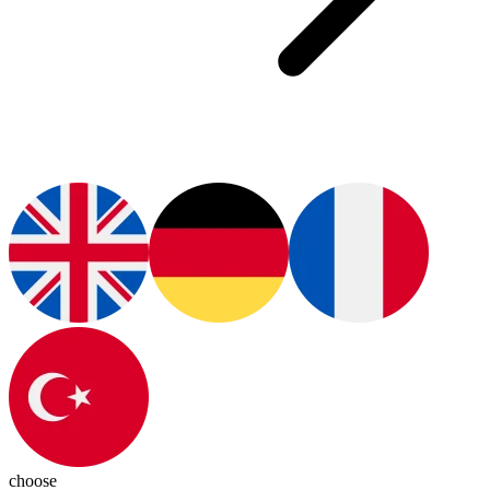
choose