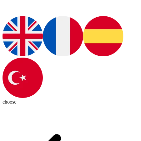
choose