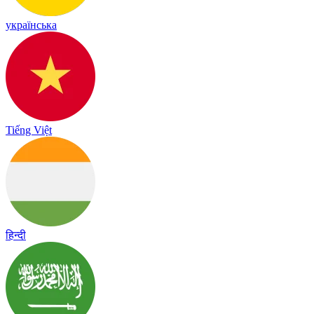
українська
Tiếng Việt
हिन्दी