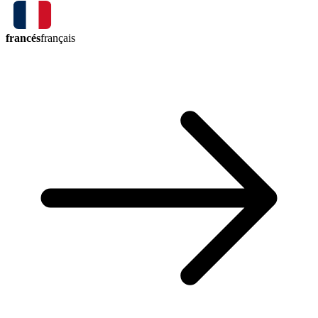
francés
français