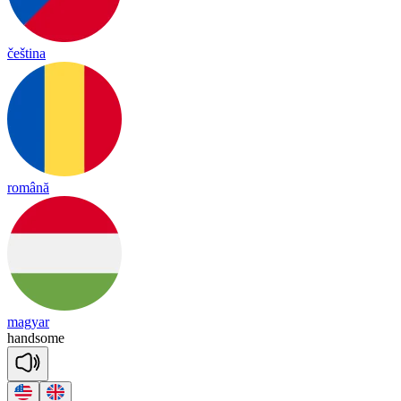
čeština
română
magyar
hand
some