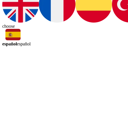
choose
español
español