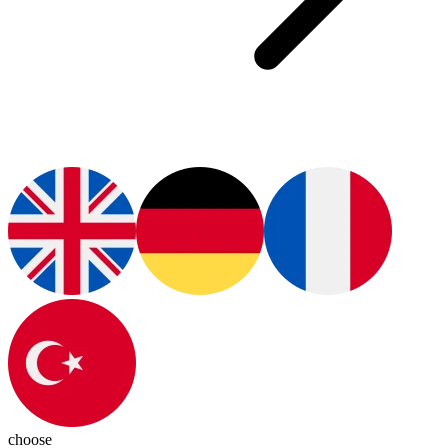
choose