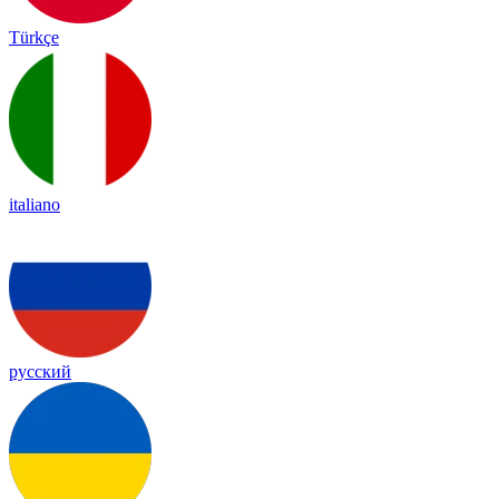
Türkçe
italiano
русский