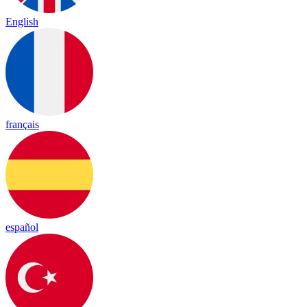
English
français
español