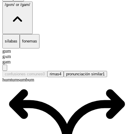
/gʌm/
or /gam/
sílabas
fonemas
gum
gʌm
gam
confusiones comunes
0
rimas
4
pronunciación similar
1
hum
tum
sum
bum