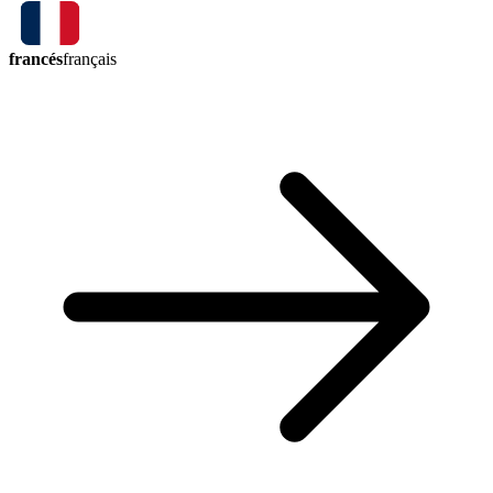
francés
français