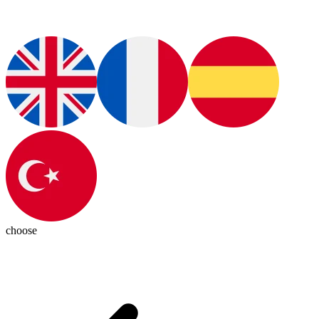
choose