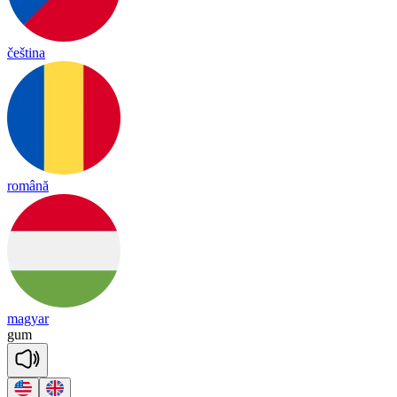
čeština
română
magyar
gum