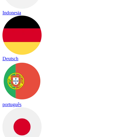
Indonesia
Deutsch
português