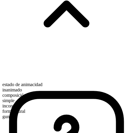
estado de animacidad
inanimado
composición morfológica
simple
incontable
forma plural
gums