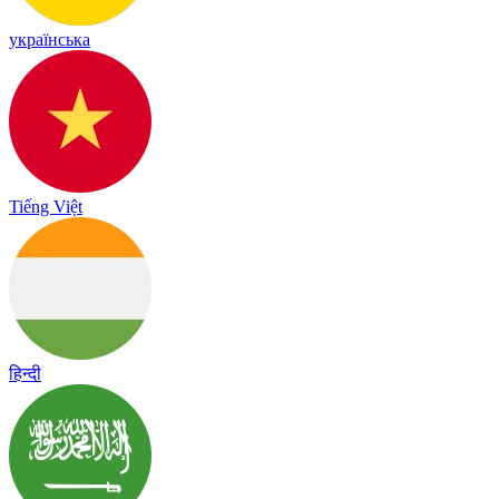
українська
Tiếng Việt
हिन्दी