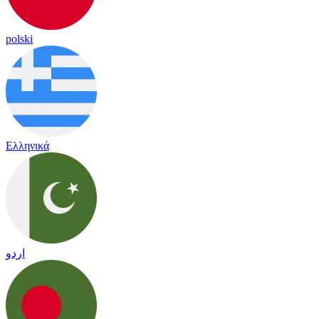
polski
Ελληνικά
اردو