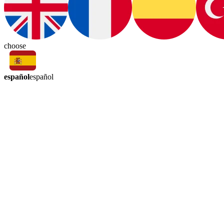
choose
español
español