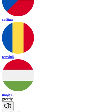
čeština
română
magyar
gree
dy