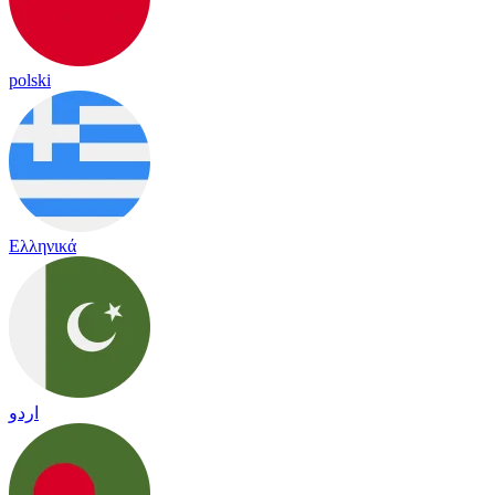
polski
Ελληνικά
اردو