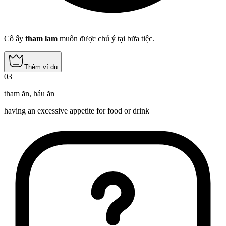
Cô ấy
tham lam
muốn được chú ý tại bữa tiệc.
Thêm ví dụ
03
tham ăn
,
háu ăn
having an excessive appetite for food or drink