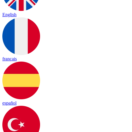
English
français
español