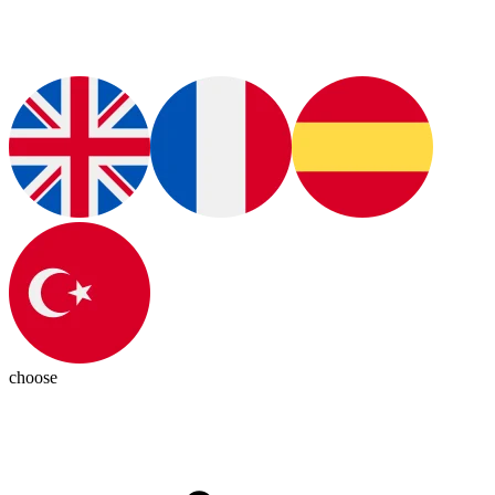
choose