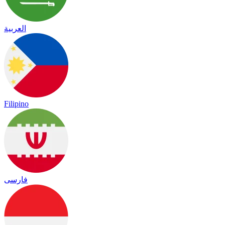
العربية
Filipino
فارسی