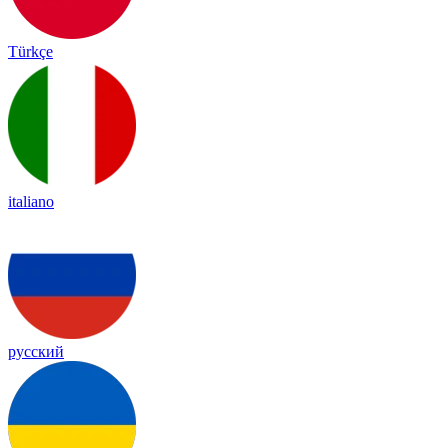
Türkçe
italiano
русский