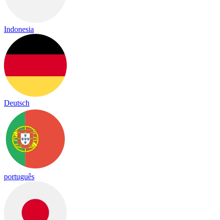
Indonesia
Deutsch
português