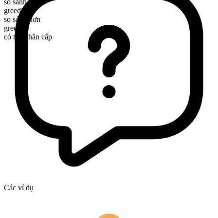
so sánh nhất
greediest
so sánh hơn
greedier
có thể phân cấp
Các ví dụ