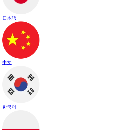
日本語
中文
한국어