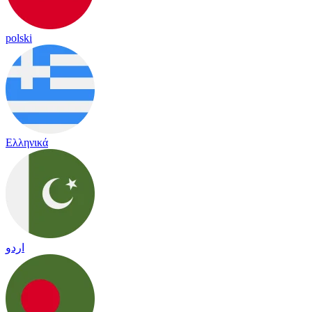
polski
Ελληνικά
اردو