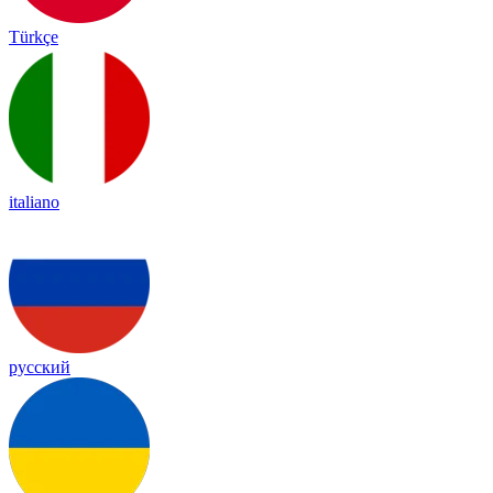
Türkçe
italiano
русский