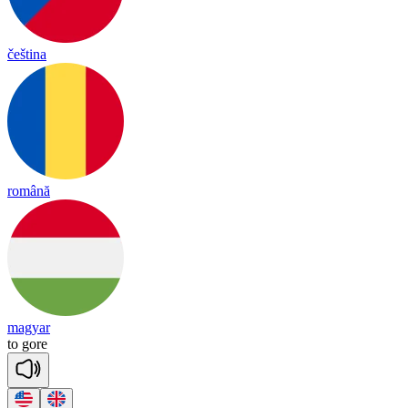
čeština
română
magyar
to
gore