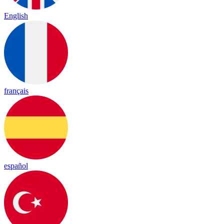
English
français
español