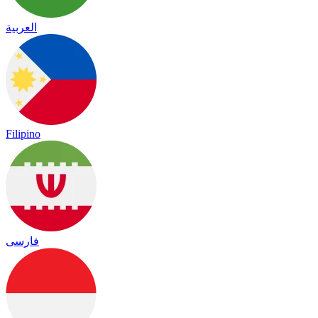
العربية
Filipino
فارسی