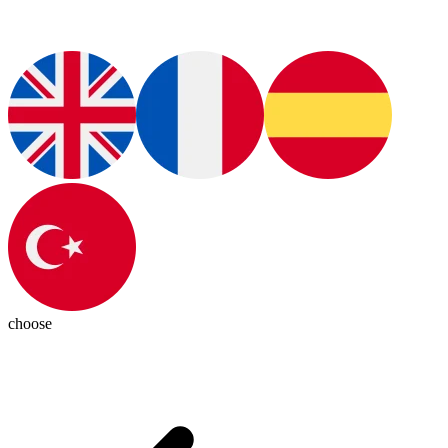
choose