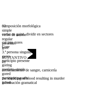
composición morfológica
02
simple
cortar en gajos
,
dividir en sectores
verbo de acción
regular
cut into gores
presente
Gore
gore
3.ª persona singular
gores
SUSTANTIVO
participio presente
01
goring
pretérito simple
derramamiento de sangre
,
carnicería
gored
participio pasado
the shedding of blood resulting in murder
gored
información gramatical