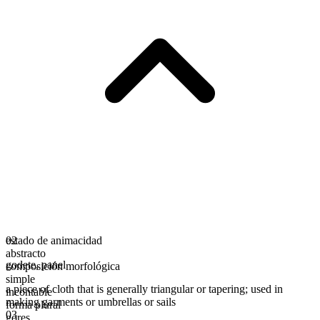
estado de animacidad
02
abstracto
godete
,
panel
composición morfológica
simple
a piece of cloth that is generally triangular or tapering; used in
incontable
making garments or umbrellas or sails
forma plural
03
gores