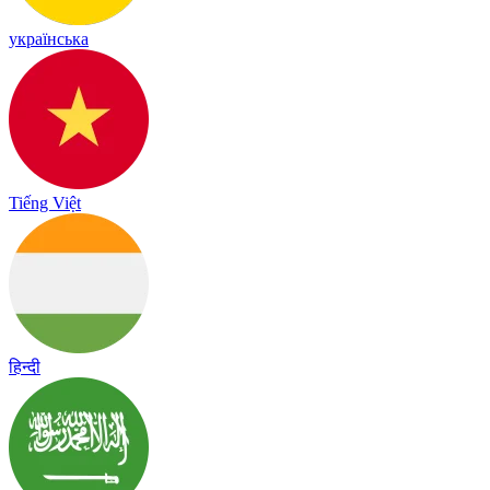
українська
Tiếng Việt
हिन्दी