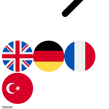
choose