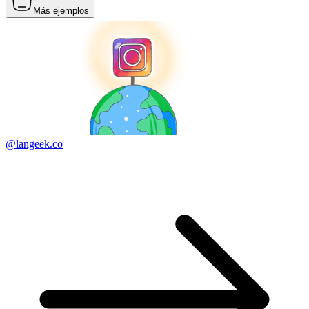
Más ejemplos
@langeek.co