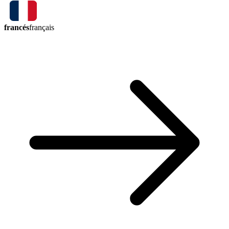
francés
français