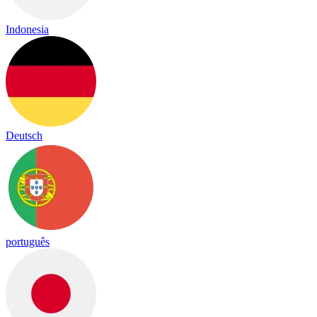
Indonesia
Deutsch
português