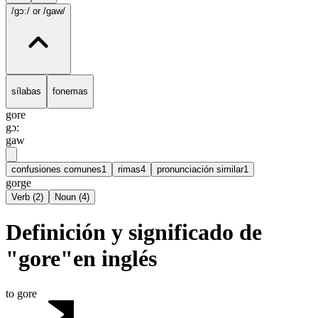
/gɔ:/
or /gaw/
sílabas
fonemas
gore
gɔ:
gaw
confusiones comunes
1
rimas
4
pronunciación similar
1
gorge
Verb
(
2
)
Noun
(
4
)
Definición y significado de
"gore"en inglés
to gore