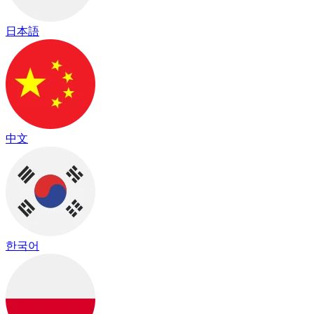
日本語
中文
한국어