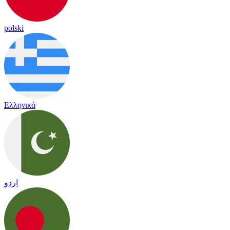
polski
Ελληνικά
اردو