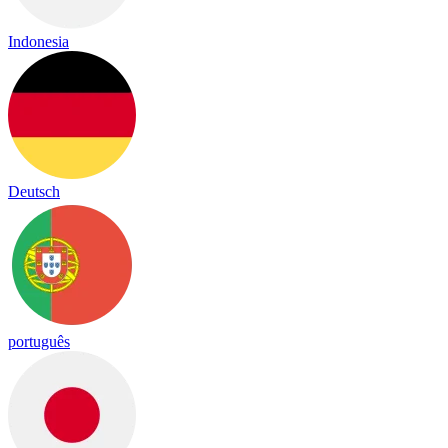
Indonesia
Deutsch
português