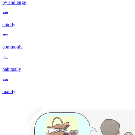
by and large
chiefly
commonly
habitually
mainly