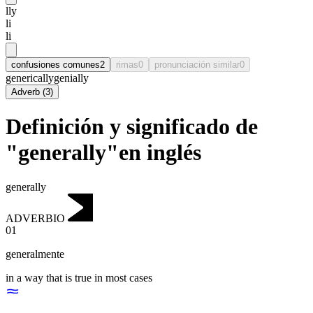
lly
li
li
confusiones comunes
2
rimas
0
pronunciación similar
0
generically
genially
Adverb
(
3
)
Definición y significado de
"generally"en inglés
generally
ADVERBIO
01
generalmente
in a way that is true in most cases