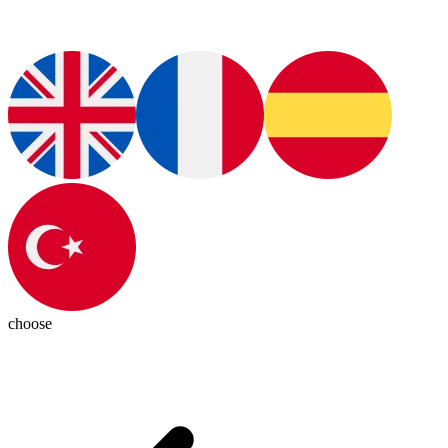
choose