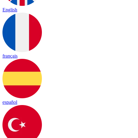
English
français
español