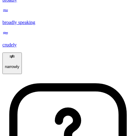
broadly speaking
crudely
narrowly