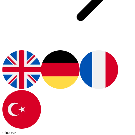
choose