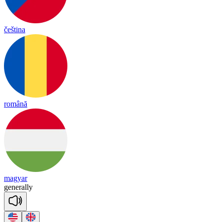
čeština
română
magyar
ge
ne
ra
lly