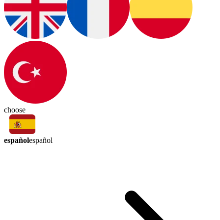
choose
español
español