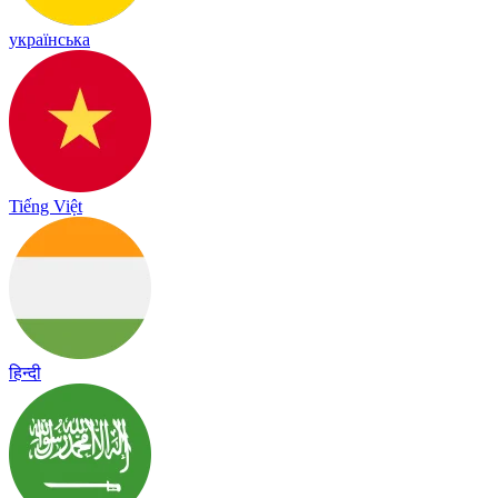
українська
Tiếng Việt
हिन्दी