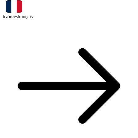
francés
français