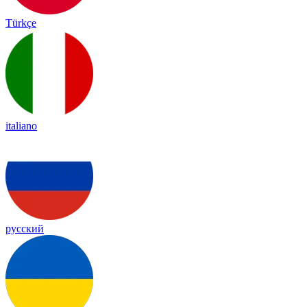
Türkçe
italiano
русский