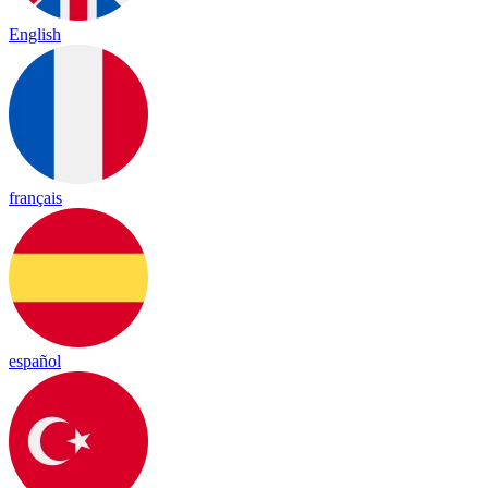
English
français
español