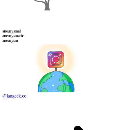
aneurysm
al
aneurysm
atic
aneurysm
@langeek.co