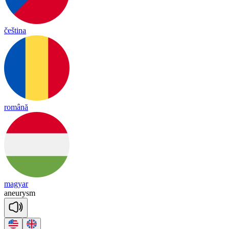
čeština
română
magyar
a
neu
rys
m