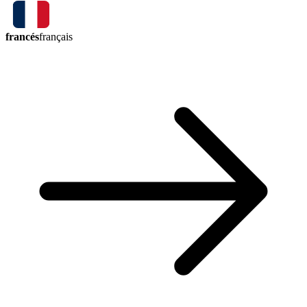
francés
français