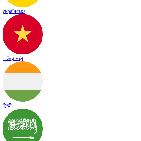
українська
Tiếng Việt
हिन्दी