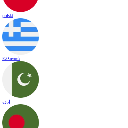
polski
Ελληνικά
اردو