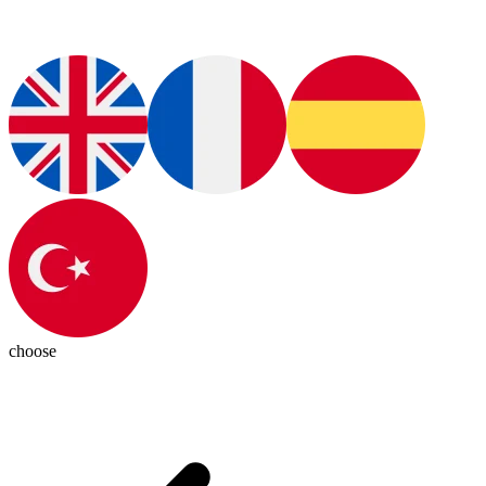
choose