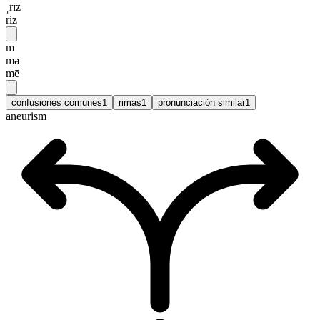
ˌrɪz
riz
m
mə
mē
confusiones comunes
1
rimas
1
pronunciación similar
1
aneurism