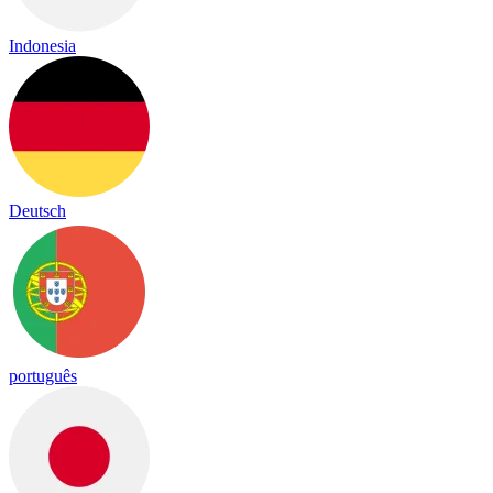
Indonesia
Deutsch
português