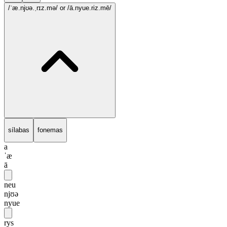
/ˈæ.njʊə.ˌrɪz.mə/
or /ā.nyue.riz.mē/
sílabas
fonemas
a
ˈæ
ā
neu
njʊə
nyue
rys