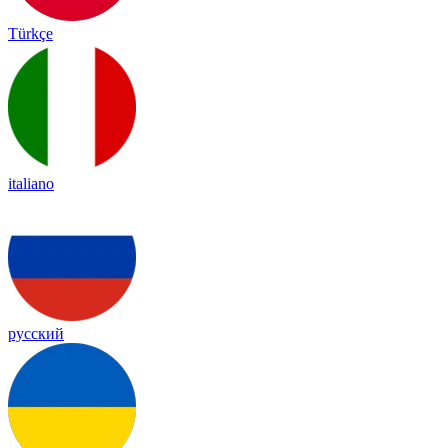
Türkçe
italiano
русский