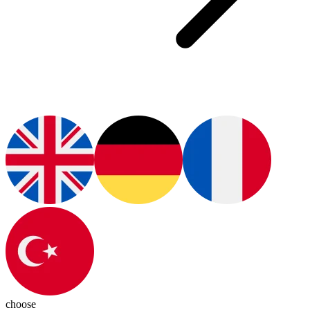
choose