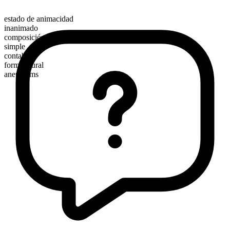
estado de animacidad
inanimado
composición morfológica
simple
contable
forma plural
aneurysms