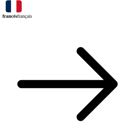
francés
français