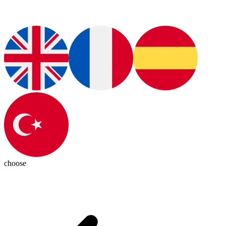
choose