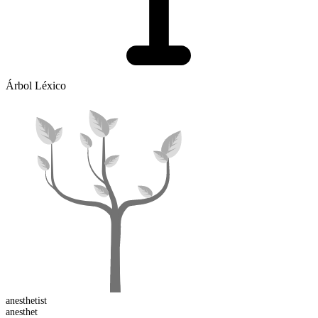
Árbol Léxico
anesthet
ist
anesthet