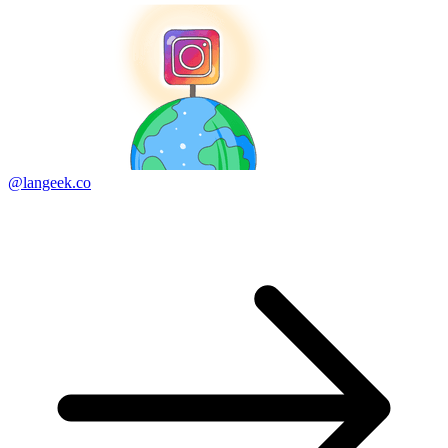
@langeek.co