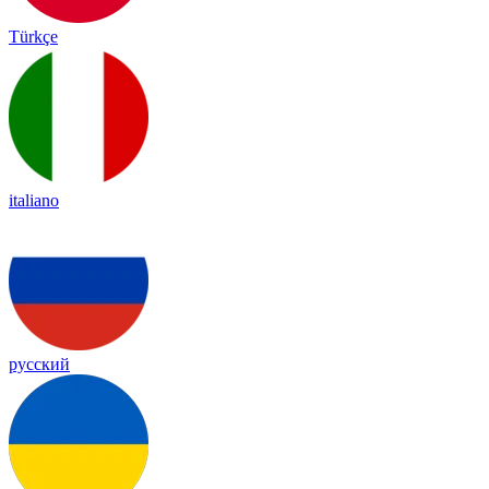
Türkçe
italiano
русский