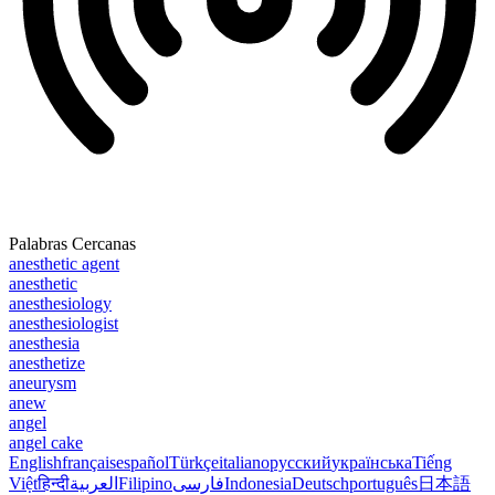
Palabras Cercanas
anesthetic agent
anesthetic
anesthesiology
anesthesiologist
anesthesia
anesthetize
aneurysm
anew
angel
angel cake
English
français
español
Türkçe
italiano
русский
українська
Tiếng
Việt
हिन्दी
العربية
Filipino
فارسی
Indonesia
Deutsch
português
日本語