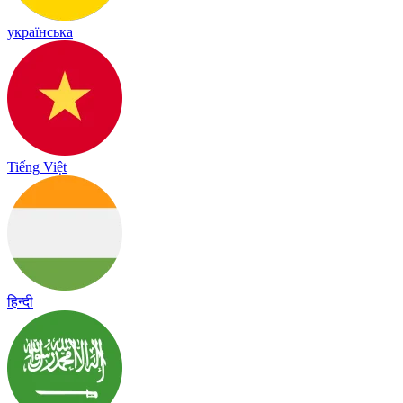
українська
Tiếng Việt
हिन्दी