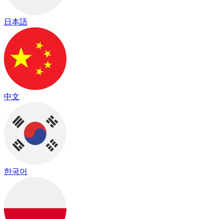
日本語
中文
한국어