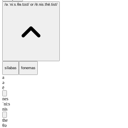
/ə.ˈni:s.θə.tɪst/
or /ē.nis.thē.tist/
sílabas
fonemas
a
ə
ē
nes
ˈni:s
nis
the
θə