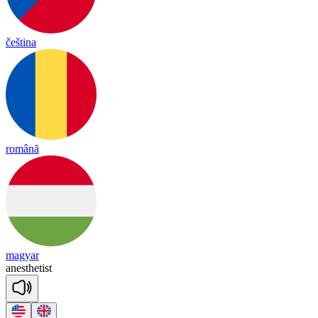
čeština
română
magyar
a
nes
the
tist