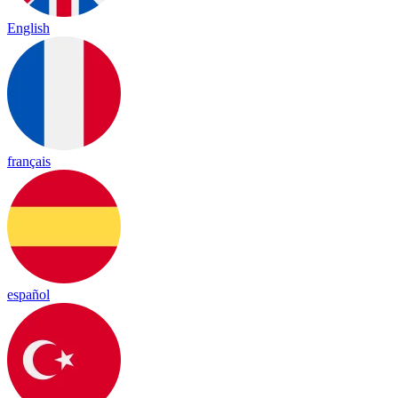
English
français
español