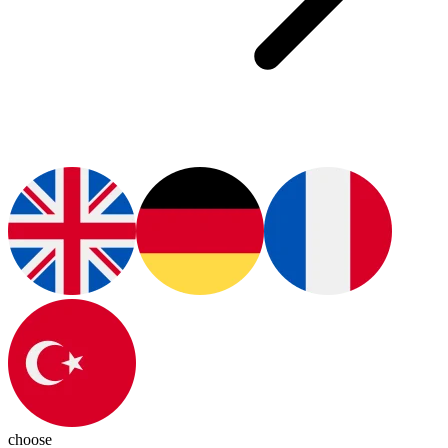
choose