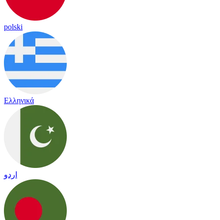
polski
Ελληνικά
اردو