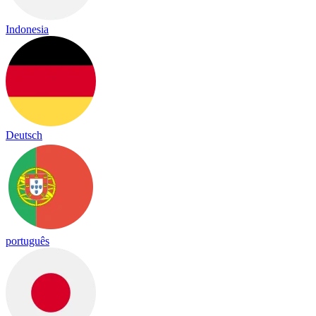
Indonesia
Deutsch
português