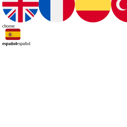
choose
español
español