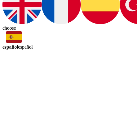
choose
español
español