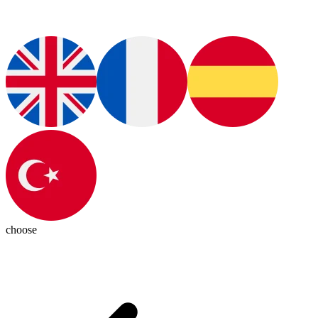
choose