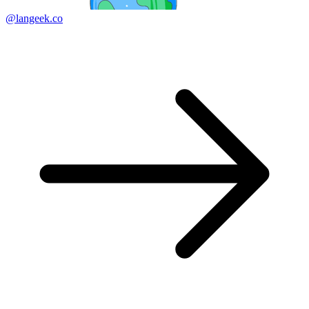
@langeek.co