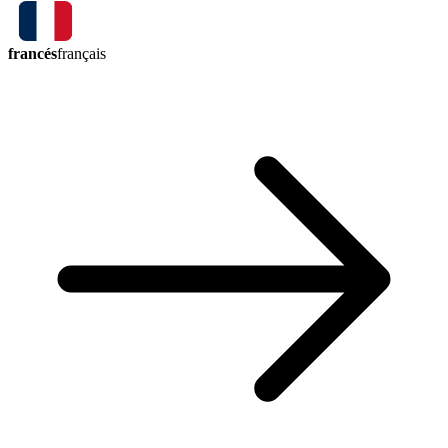
francés
français