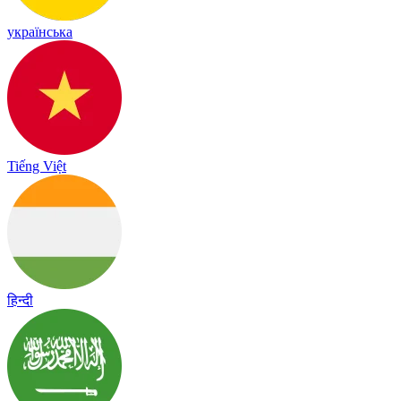
українська
Tiếng Việt
हिन्दी