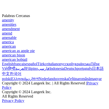
Palabras Cercanas
amenity
amenities
amendment
amend
amenable
america
american
american as apple pie
american bison
american bobtail
English
français
español
Türkçe
italiano
русский
українська
Tiếng
Việt
हिन्दी
العربية
Filipino
فارسی
Indonesia
Deutsch
português
日本語
中文
한국어
polski
Ελληνικά
اردو
বাংলা
Nederlands
svenska
čeština
română
magyar
Copyright © 2024 Langeek Inc. | All Rights Reserved |
Privacy
Policy
Copyright © 2024 Langeek Inc.
All Rights Reserved
Privacy Policy