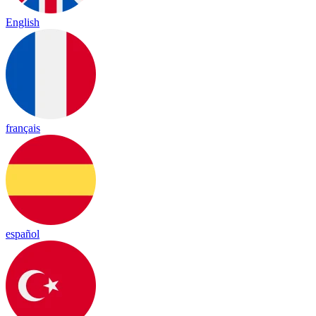
English
français
español