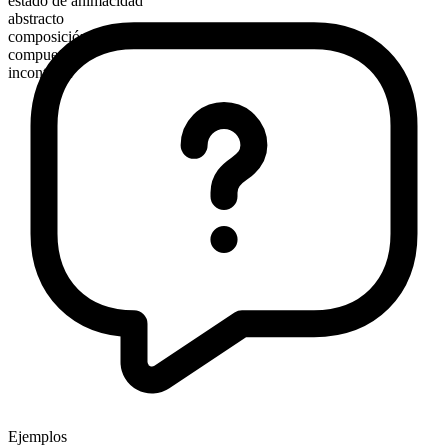
estado de animacidad
abstracto
composición morfológica
compuesto
incontable
Ejemplos