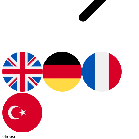
choose