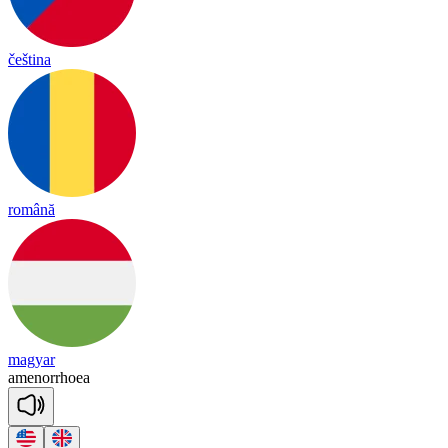
čeština
română
magyar
a
me
norrh
oea