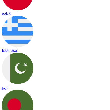
polski
Ελληνικά
اردو