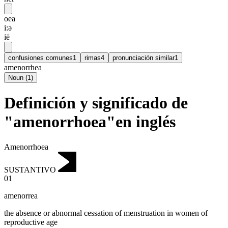
oea
i:ə
iē
confusiones comunes
1
rimas
4
pronunciación similar
1
amenorrhea
Noun
(
1
)
Definición y significado de
"amenorrhoea"en inglés
Amenorrhoea
SUSTANTIVO
01
amenorrea
the absence or abnormal cessation of menstruation in women of
reproductive age