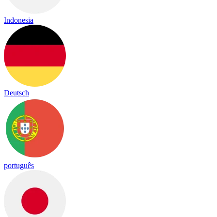
Indonesia
Deutsch
português