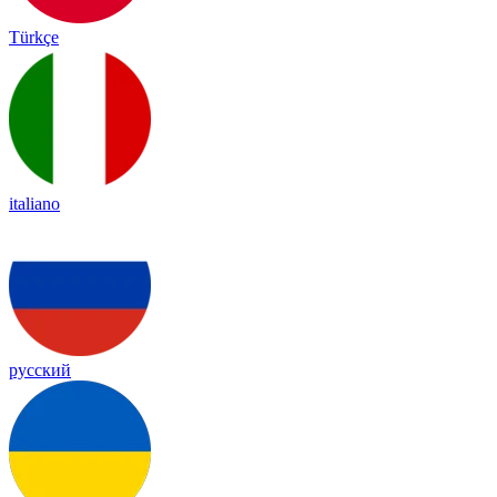
Türkçe
italiano
русский