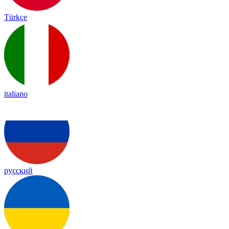
Türkçe
italiano
русский