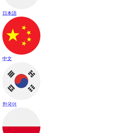
日本語
中文
한국어