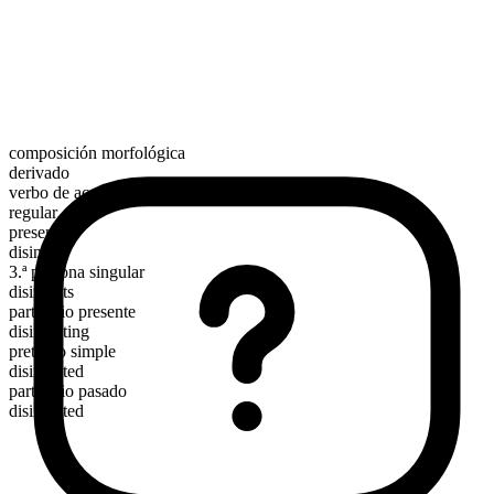
composición morfológica
derivado
verbo de acción
regular
presente
disinfect
3.ª persona singular
disinfects
participio presente
disinfecting
pretérito simple
disinfected
participio pasado
disinfected