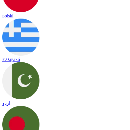
polski
Ελληνικά
اردو