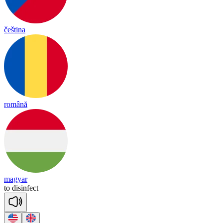
čeština
română
magyar
to
dis
in
fect