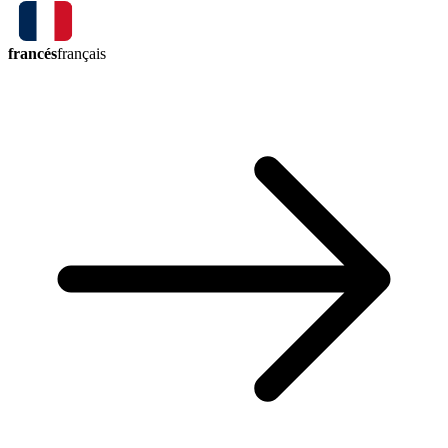
francés
français