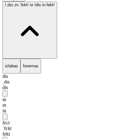
/ˌdɪs.ɪn.ˈfɛkt/
or /dis.in.fekt/
sílabas
fonemas
dis
ˌdɪs
dis
in
ɪn
in
fect
ˈfɛkt
fekt