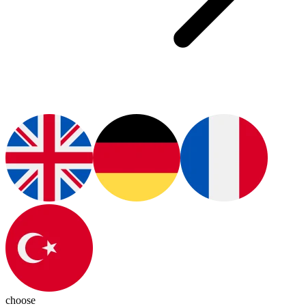
choose