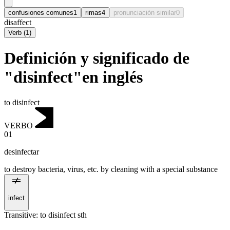
confusiones comunes
1
rimas
4
pronunciación similar
0
disaffect
Verb
(
1
)
Definición y significado de
"disinfect"en inglés
to disinfect
VERBO
01
desinfectar
to destroy bacteria, virus, etc. by cleaning with a special substance
infect
Transitive
:
to disinfect
sth