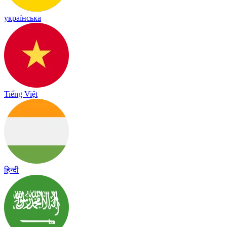
українська
Tiếng Việt
हिन्दी