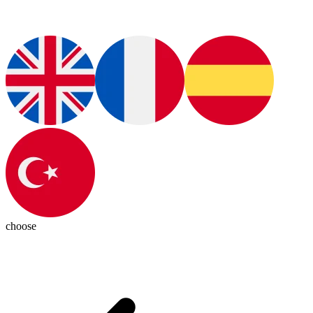
choose