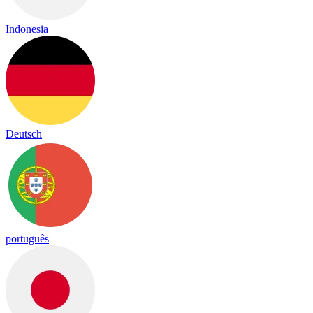
Indonesia
Deutsch
português