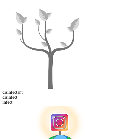
disinfect
ant
dis
infect
infect