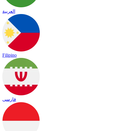
العربية
Filipino
فارسی