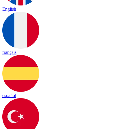
English
français
español