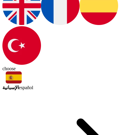
choose
الإسبانية
español