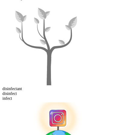
disinfect
ant
dis
infect
infect