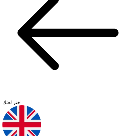
اختر لغتك