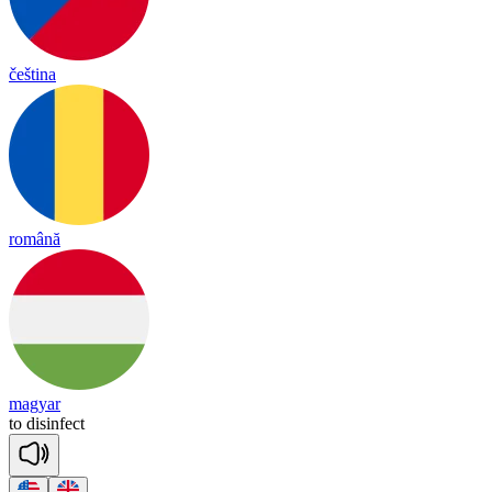
čeština
română
magyar
to
dis
in
fect