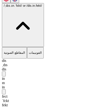
/ˌdɪs.ɪn.ˈfɛkt/
or /dis.in.fekt/
الفونيمات
المقاطع الصوتية
dis
ˌdɪs
dis
in
ɪn
in
fect
ˈfɛkt
fekt