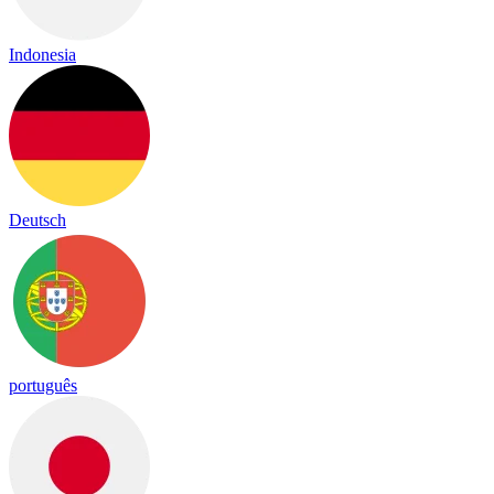
Indonesia
Deutsch
português