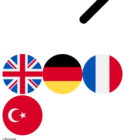
choose