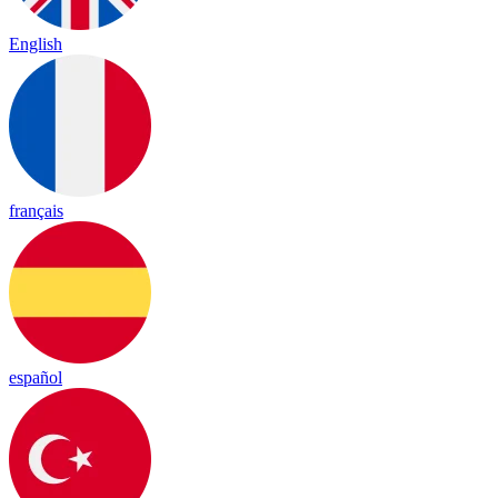
English
français
español