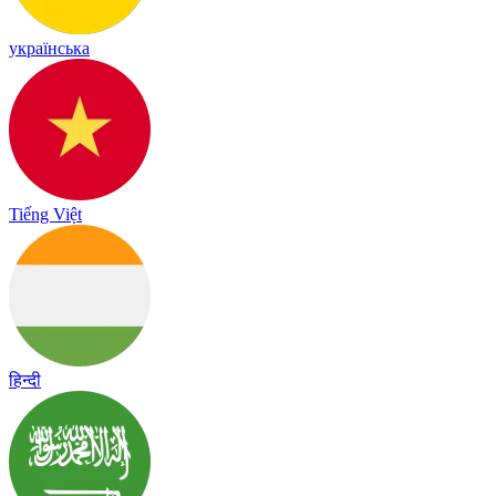
українська
Tiếng Việt
हिन्दी