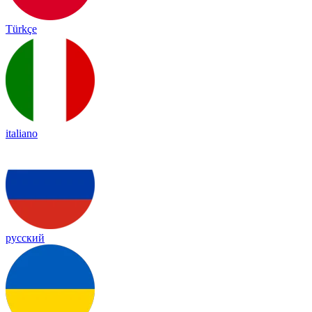
Türkçe
italiano
русский