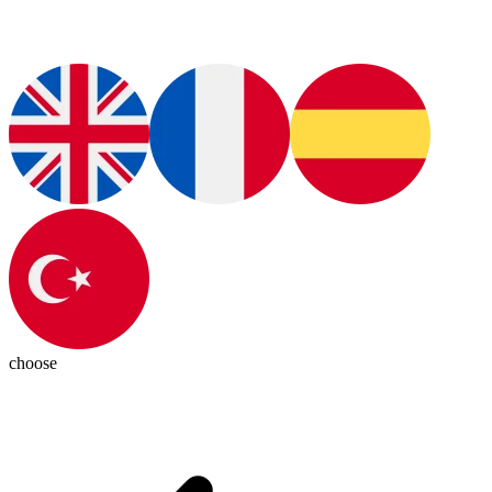
choose