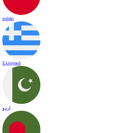
polski
Ελληνικά
اردو