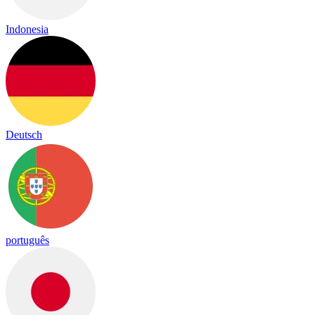
Indonesia
Deutsch
português