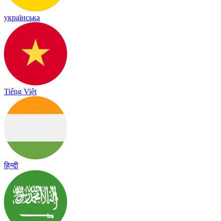
українська
Tiếng Việt
हिन्दी