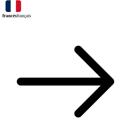
francés
français