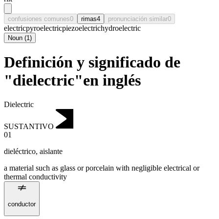
confusiones comunes
0
rimas
4
pronunciación similar
0
electric
pyroelectric
piezoelectric
hydroelectric
Noun
(
1
)
Definición y significado de
"dielectric"en inglés
Dielectric
SUSTANTIVO
01
dieléctrico
,
aislante
a material such as glass or porcelain with negligible electrical or
thermal conductivity
conductor