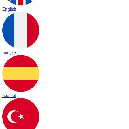
English
français
español