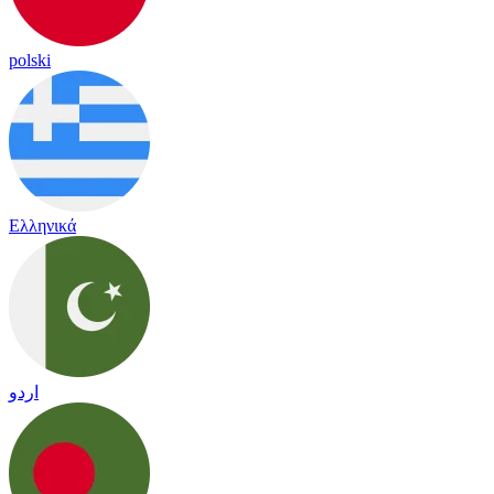
polski
Ελληνικά
اردو