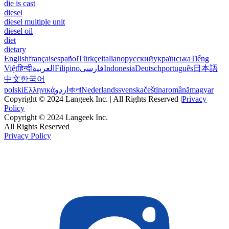
die is cast
diesel
diesel multiple unit
diesel oil
diet
dietary
English
français
español
Türkçe
italiano
русский
українська
Tiếng
Việt
हिन्दी
العربية
Filipino
فارسی
Indonesia
Deutsch
português
日本語
中文
한국어
polski
Ελληνικά
اردو
বাংলা
Nederlands
svenska
čeština
română
magyar
Copyright © 2024 Langeek Inc. | All Rights Reserved |
Privacy
Policy
Copyright © 2024 Langeek Inc.
All Rights Reserved
Privacy Policy