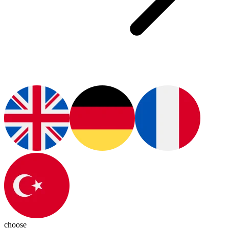
choose