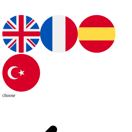
choose