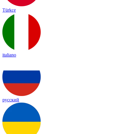
Türkçe
italiano
русский