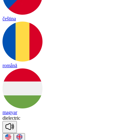
čeština
română
magyar
die
lect
ric