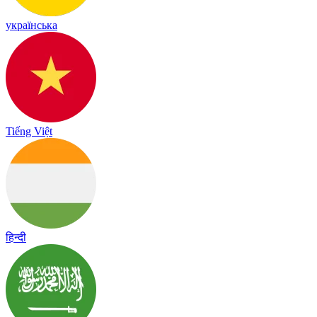
українська
Tiếng Việt
हिन्दी