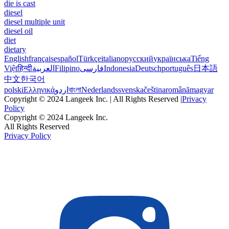
die is cast
diesel
diesel multiple unit
diesel oil
diet
dietary
English
français
español
Türkçe
italiano
русский
українська
Tiếng
Việt
हिन्दी
العربية
Filipino
فارسی
Indonesia
Deutsch
português
日本語
中文
한국어
polski
Ελληνικά
اردو
বাংলা
Nederlands
svenska
čeština
română
magyar
Copyright © 2024 Langeek Inc. | All Rights Reserved |
Privacy
Policy
Copyright © 2024 Langeek Inc.
All Rights Reserved
Privacy Policy