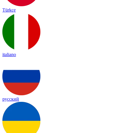
Türkçe
italiano
русский