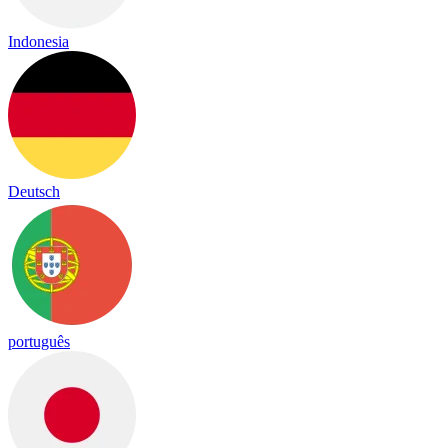
Indonesia
Deutsch
português