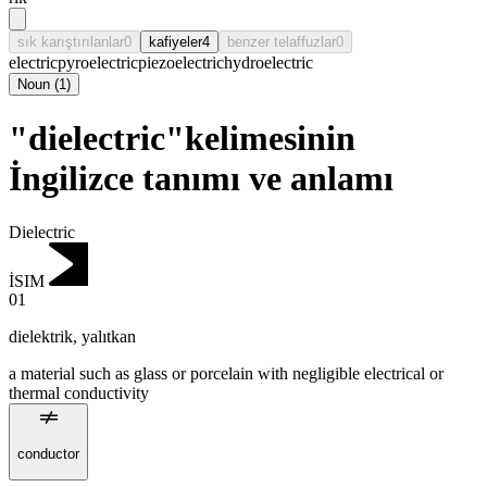
sık karıştırılanlar
0
kafiyeler
4
benzer telaffuzlar
0
electric
pyroelectric
piezoelectric
hydroelectric
Noun
(
1
)
"dielectric"kelimesinin
İngilizce tanımı ve anlamı
Dielectric
İSIM
01
dielektrik
,
yalıtkan
a material such as glass or porcelain with negligible electrical or
thermal conductivity
conductor