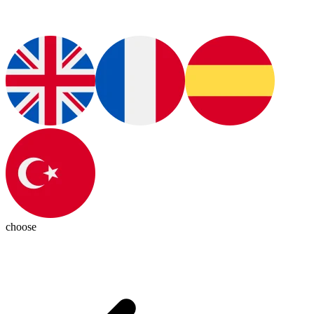
choose