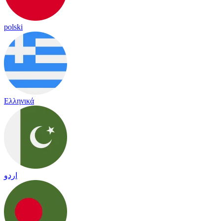
polski
Ελληνικά
اردو