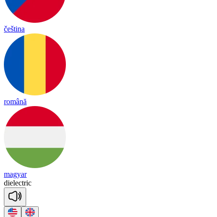
čeština
română
magyar
die
lect
ric