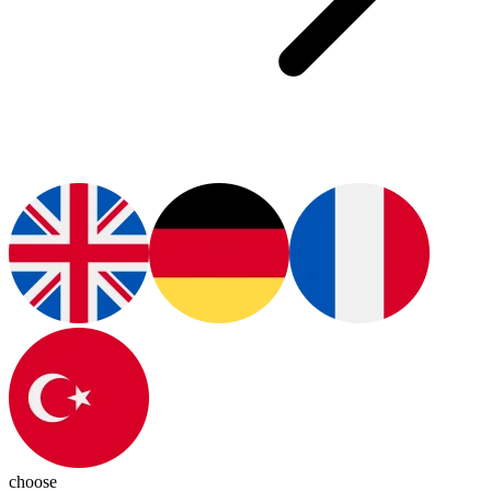
choose