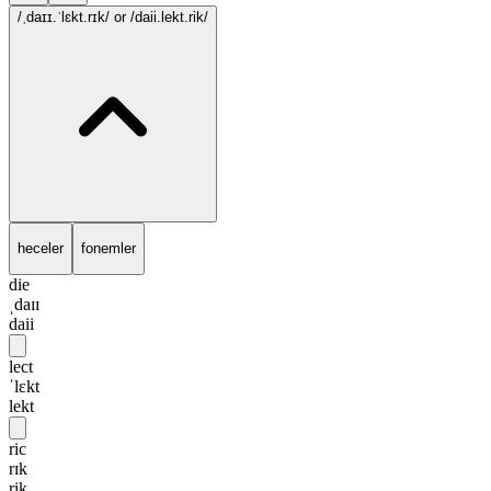
/ˌdaɪɪ.ˈlɛkt.rɪk/
or /daii.lekt.rik/
heceler
fonemler
die
ˌdaɪɪ
daii
lect
ˈlɛkt
lekt
ric
rɪk
rik