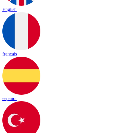
English
français
español