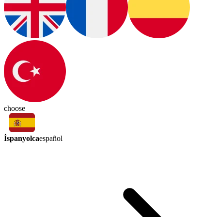
choose
İspanyolca
español