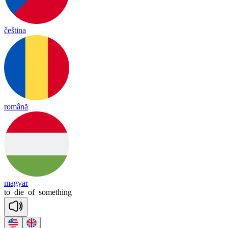
čeština
română
magyar
to
die
of
something