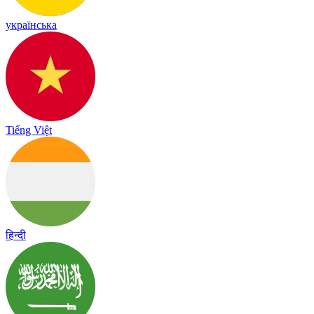
українська
Tiếng Việt
हिन्दी