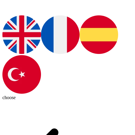
choose