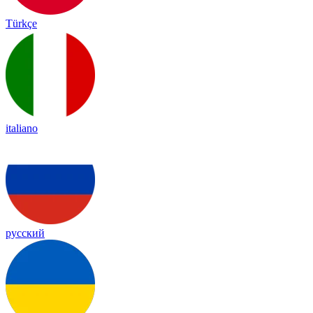
Türkçe
italiano
русский