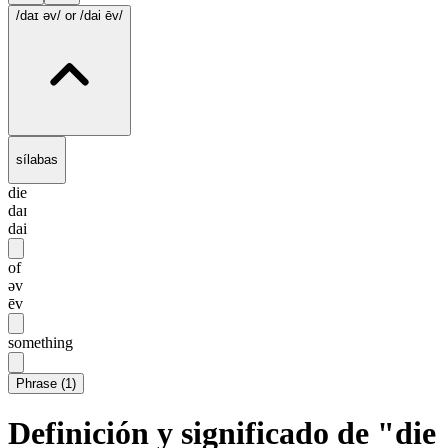
/daɪ əv/
or /dai ēv/
sílabas
die
daɪ
dai
of
əv
ēv
something
Phrase
(
1
)
Definición y significado de "die