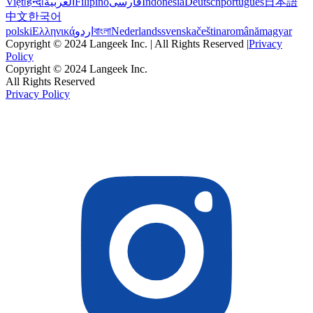
Việt
हिन्दी
العربية
Filipino
فارسی
Indonesia
Deutsch
português
日本語
中文
한국어
polski
Ελληνικά
اردو
বাংলা
Nederlands
svenska
čeština
română
magyar
Copyright © 2024 Langeek Inc. | All Rights Reserved |
Privacy
Policy
Copyright © 2024 Langeek Inc.
All Rights Reserved
Privacy Policy