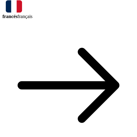
francés
français