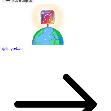
Más ejemplos
@langeek.co