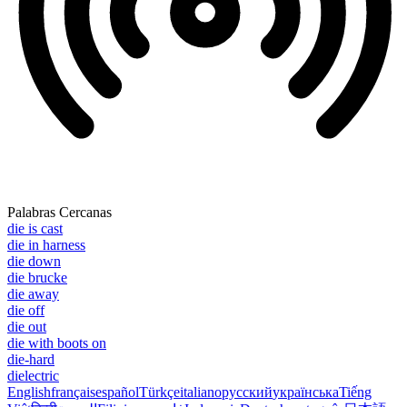
Palabras Cercanas
die is cast
die in harness
die down
die brucke
die away
die off
die out
die with boots on
die-hard
dielectric
English
français
español
Türkçe
italiano
русский
українська
Tiếng