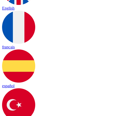
English
français
español