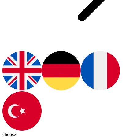
choose