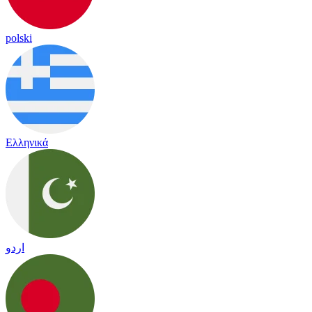
polski
Ελληνικά
اردو