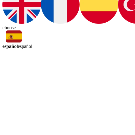
choose
español
español