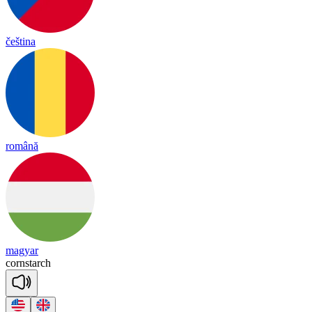
čeština
română
magyar
corn
starch