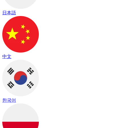
日本語
中文
한국어