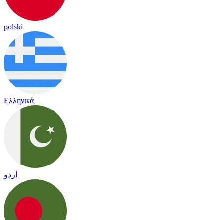
polski
Ελληνικά
اردو