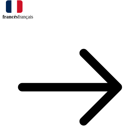
francés
français