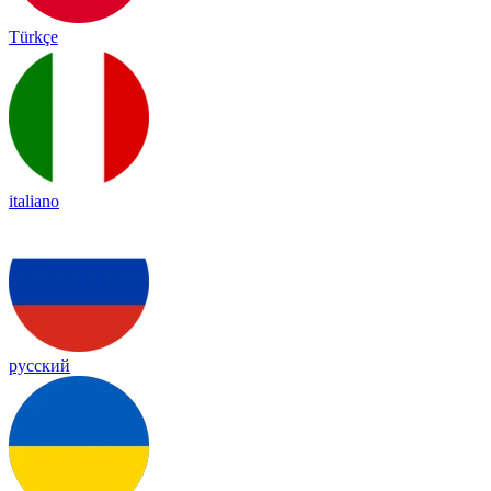
Türkçe
italiano
русский