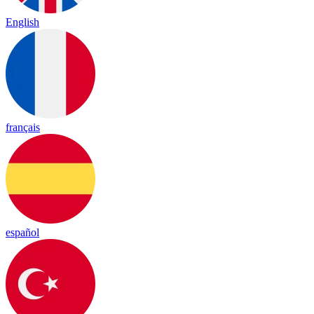
English
français
español