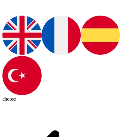
choose