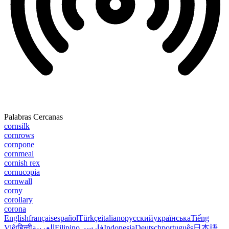
Palabras Cercanas
cornsilk
cornrows
cornpone
cornmeal
cornish rex
cornucopia
cornwall
corny
corollary
corona
English
français
español
Türkçe
italiano
русский
українська
Tiếng
Việt
हिन्दी
العربية
Filipino
فارسی
Indonesia
Deutsch
português
日本語