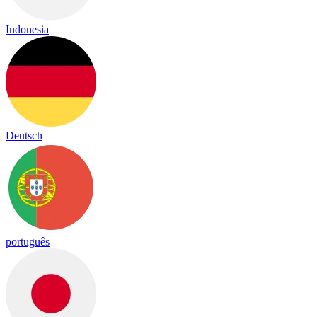
Indonesia
Deutsch
português