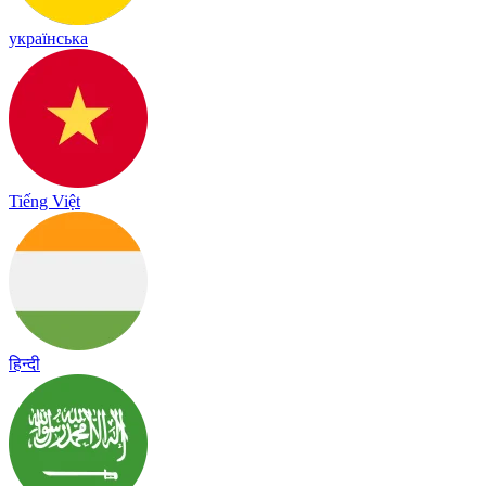
українська
Tiếng Việt
हिन्दी