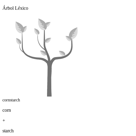
Árbol Léxico
cornstarch
corn
+
starch