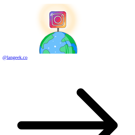
@langeek.co