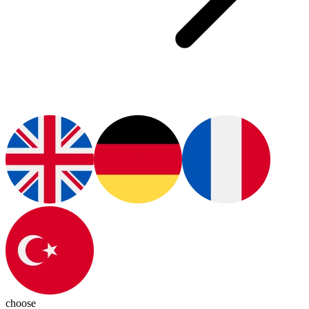
choose