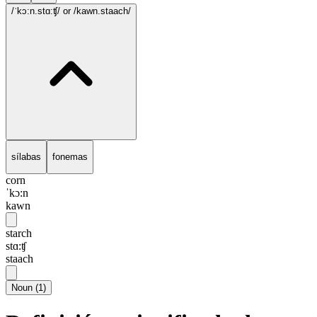
/ˈkɔ:n.stɑ:ʧ/
or /kawn.staach/
sílabas
fonemas
corn
ˈkɔ:n
kawn
starch
stɑ:ʧ
staach
Noun
(
1
)