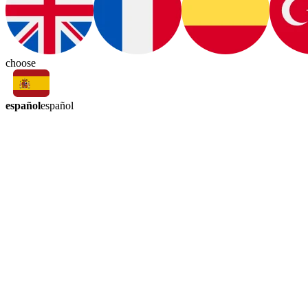
choose
español
español