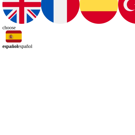
choose
español
español