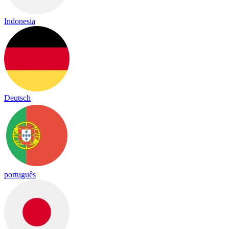
Indonesia
Deutsch
português