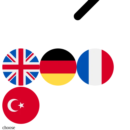
choose