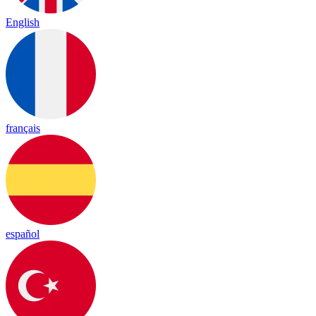
English
français
español