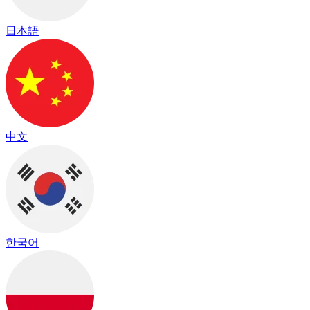
日本語
中文
한국어