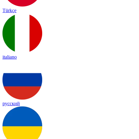
Türkçe
italiano
русский