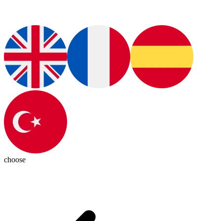
choose