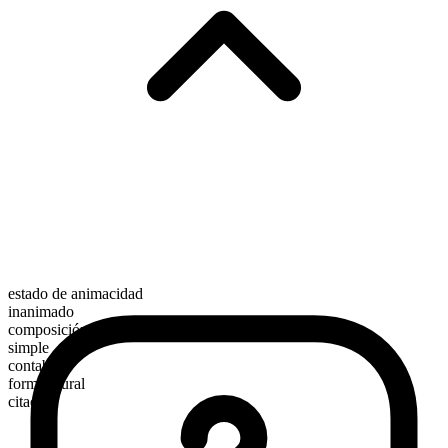
estado de animacidad
inanimado
composición morfológica
simple
contable
forma plural
citadels