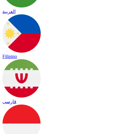
العربية
Filipino
فارسی