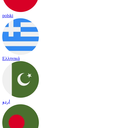
polski
Ελληνικά
اردو