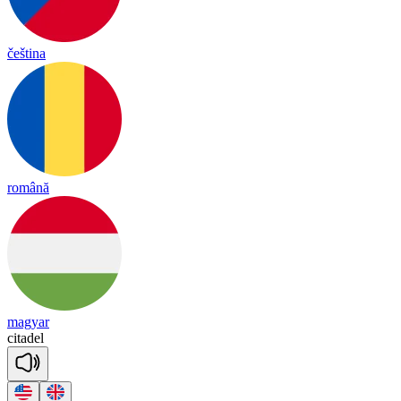
čeština
română
magyar
ci
ta
del