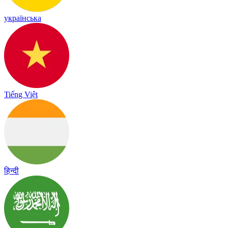
українська
Tiếng Việt
हिन्दी