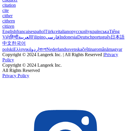
citation
cite
cither
cithern
citizen
English
français
español
Türkçe
italiano
русский
українська
Tiếng
Việt
हिन्दी
العربية
Filipino
فارسی
Indonesia
Deutsch
português
日本語
中文
한국어
polski
Ελληνικά
اردو
বাংলা
Nederlands
svenska
čeština
română
magyar
Copyright © 2024 Langeek Inc. | All Rights Reserved |
Privacy
Policy
Copyright © 2024 Langeek Inc.
All Rights Reserved
Privacy Policy