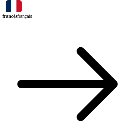
francés
français