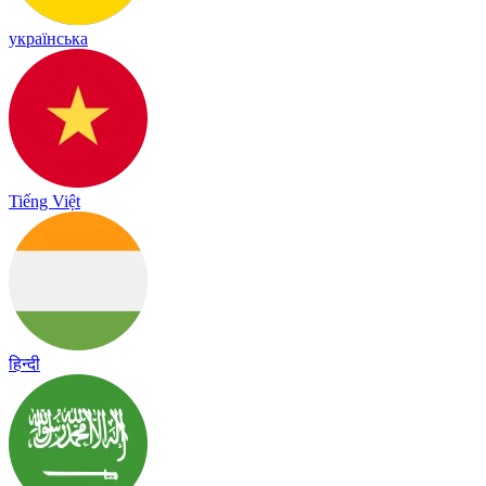
українська
Tiếng Việt
हिन्दी