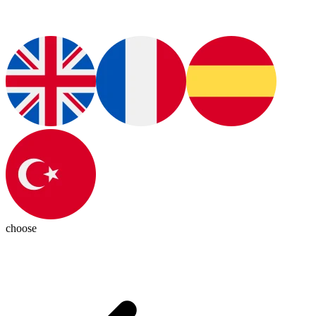
choose