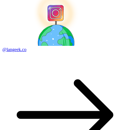
@langeek.co