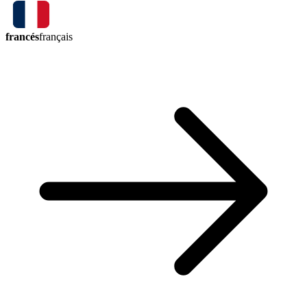
francés
français