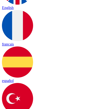
English
français
español