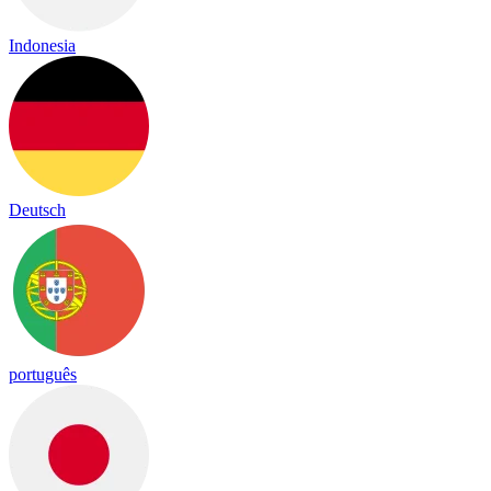
Indonesia
Deutsch
português