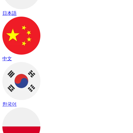
日本語
中文
한국어