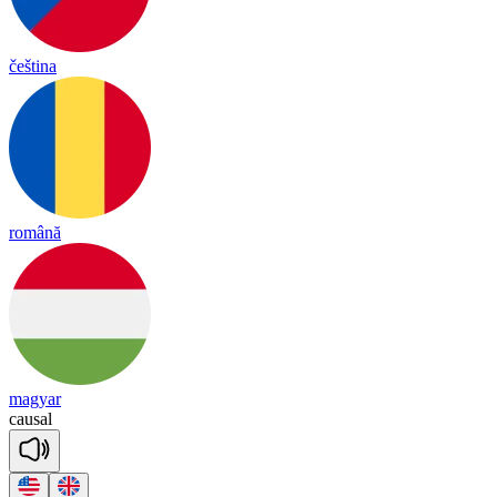
čeština
română
magyar
cau
sal