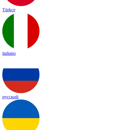
Türkçe
italiano
русский