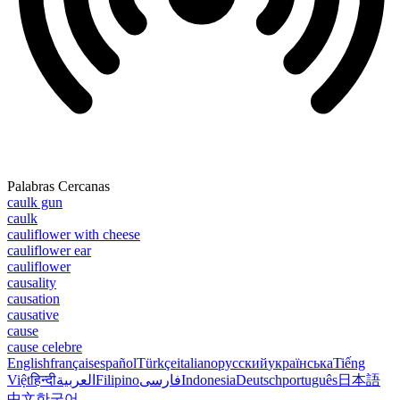
Palabras Cercanas
caulk gun
caulk
cauliflower with cheese
cauliflower ear
cauliflower
causality
causation
causative
cause
cause celebre
English
français
español
Türkçe
italiano
русский
українська
Tiếng
Việt
हिन्दी
العربية
Filipino
فارسی
Indonesia
Deutsch
português
日本語
中文
한국어