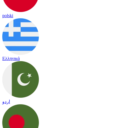
polski
Ελληνικά
اردو