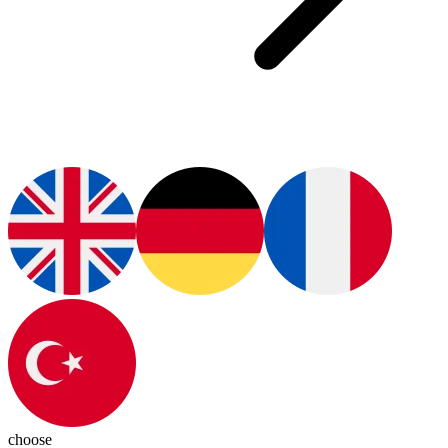
choose