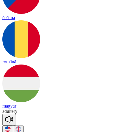
čeština
română
magyar
a
dul
te
ry