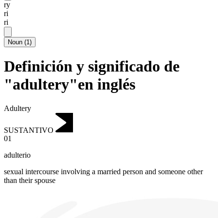
ry
ri
ri
Noun
(
1
)
Definición y significado de
"adultery"en inglés
Adultery
SUSTANTIVO
01
adulterio
sexual intercourse involving a married person and someone other
than their spouse