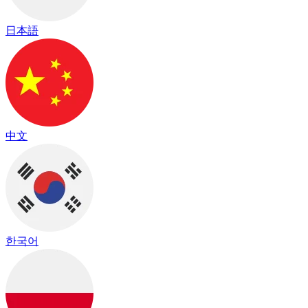
日本語
中文
한국어