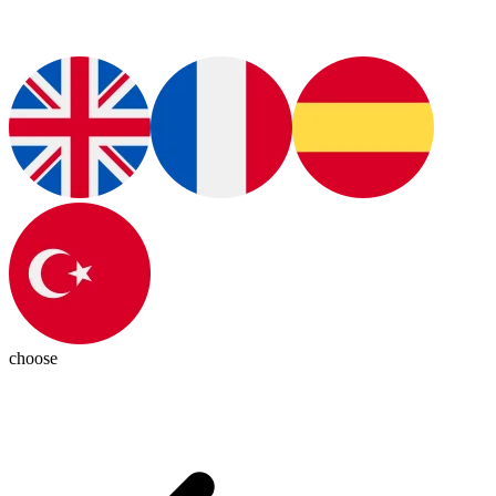
choose