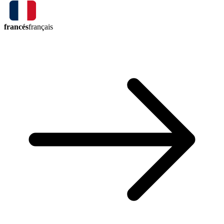
francés
français