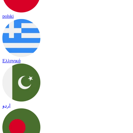
polski
Ελληνικά
اردو