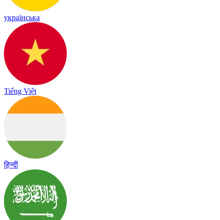
українська
Tiếng Việt
हिन्दी