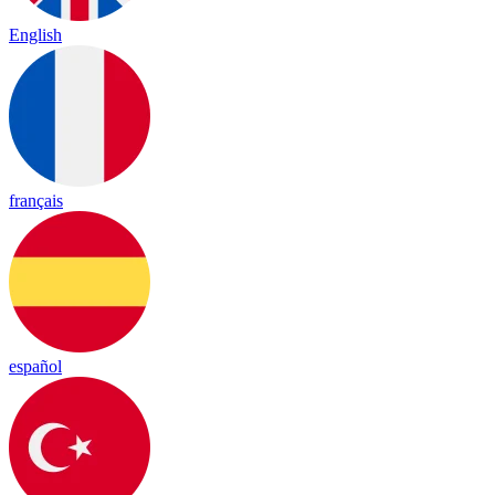
English
français
español