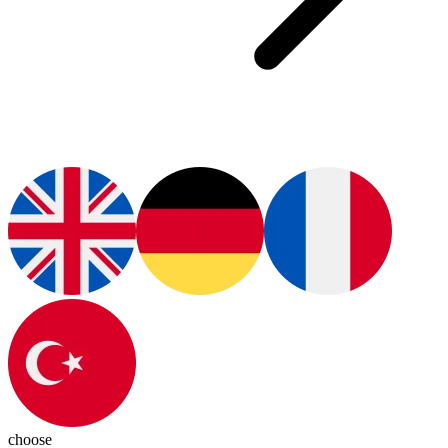
choose