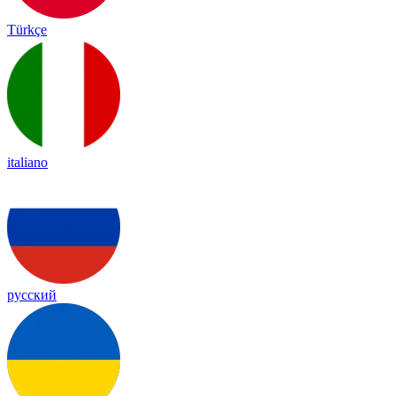
Türkçe
italiano
русский