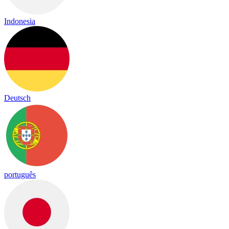
Indonesia
Deutsch
português