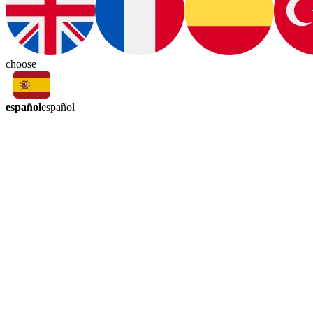
choose
español
español