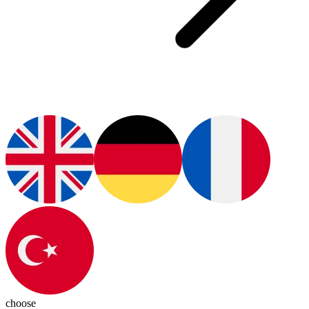
choose