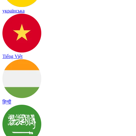
українська
Tiếng Việt
हिन्दी