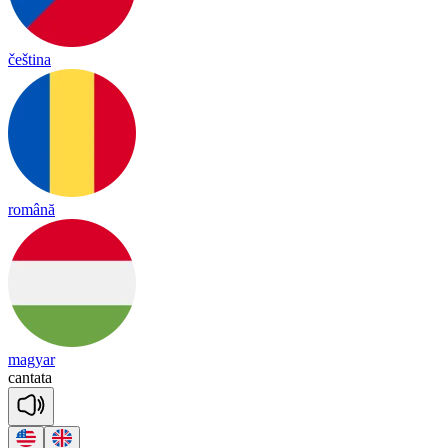
čeština
română
magyar
can
ta
ta