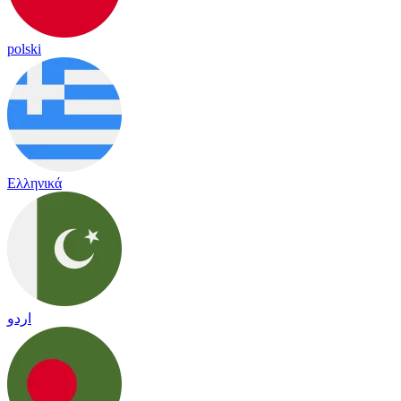
polski
Ελληνικά
اردو