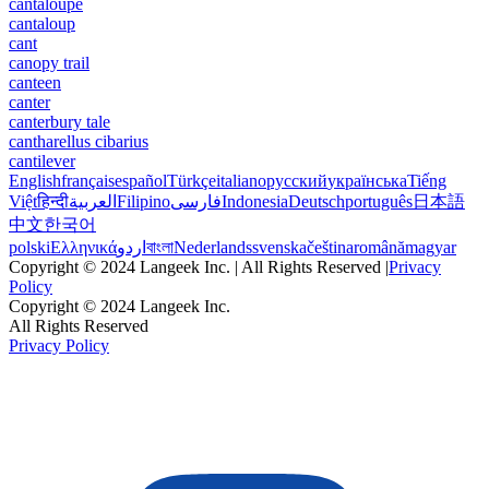
cantaloupe
cantaloup
cant
canopy trail
canteen
canter
canterbury tale
cantharellus cibarius
cantilever
English
français
español
Türkçe
italiano
русский
українська
Tiếng
Việt
हिन्दी
العربية
Filipino
فارسی
Indonesia
Deutsch
português
日本語
中文
한국어
polski
Ελληνικά
اردو
বাংলা
Nederlands
svenska
čeština
română
magyar
Copyright © 2024 Langeek Inc. | All Rights Reserved |
Privacy
Policy
Copyright © 2024 Langeek Inc.
All Rights Reserved
Privacy Policy