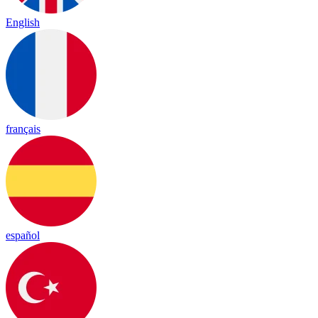
English
français
español