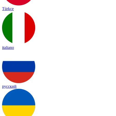
Türkçe
italiano
русский