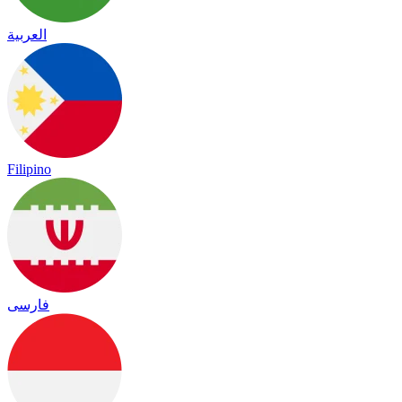
العربية
Filipino
فارسی