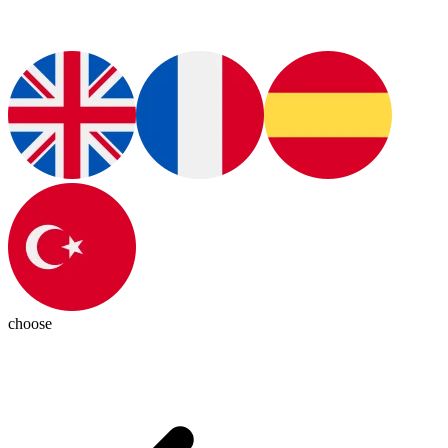
choose