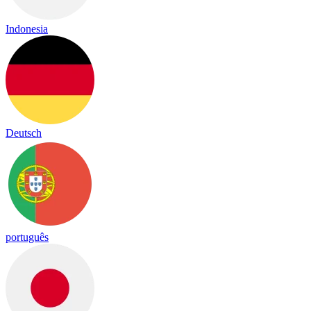
Indonesia
Deutsch
português