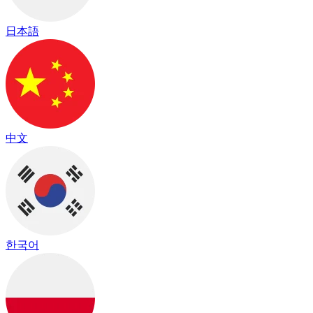
日本語
中文
한국어