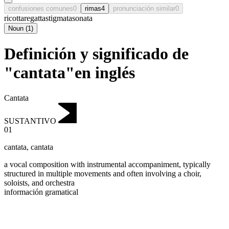
confusiones comunes
0
rimas
4
pronunciación similar
0
ricotta
regatta
stigmata
sonata
Noun
(
1
)
Definición y significado de
"cantata"en inglés
Cantata
SUSTANTIVO
01
cantata
,
cantata
a vocal composition with instrumental accompaniment, typically
structured in multiple movements and often involving a choir,
soloists, and orchestra
información gramatical