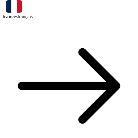
francés
français