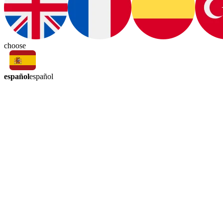
choose
español
español