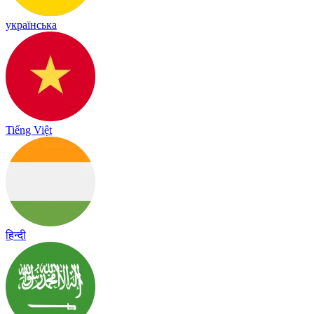
українська
Tiếng Việt
हिन्दी