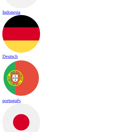
Indonesia
Deutsch
português