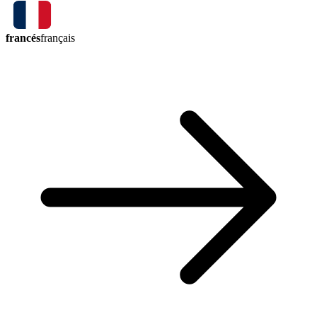
francés
français