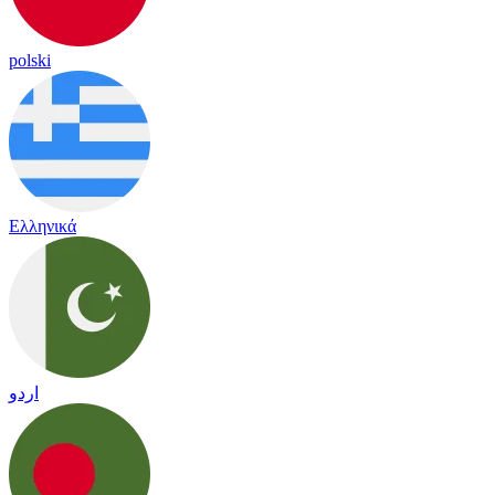
polski
Ελληνικά
اردو