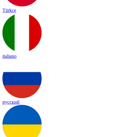
Türkçe
italiano
русский