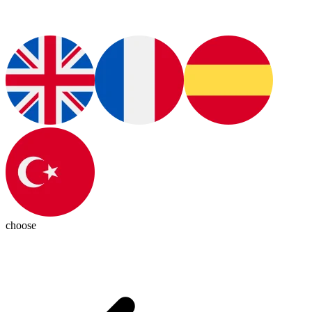
choose