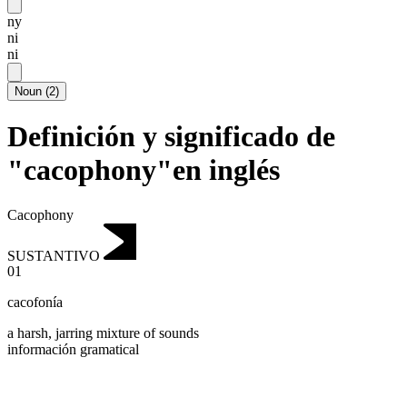
ny
ni
ni
Noun
(
2
)
Definición y significado de
"cacophony"en inglés
Cacophony
SUSTANTIVO
01
cacofonía
a harsh, jarring mixture of sounds
información gramatical