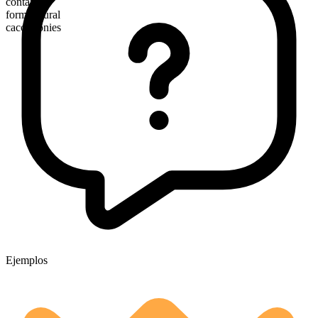
contable
forma plural
cacophonies
Ejemplos