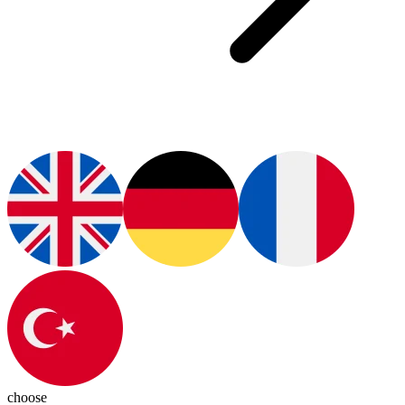
choose