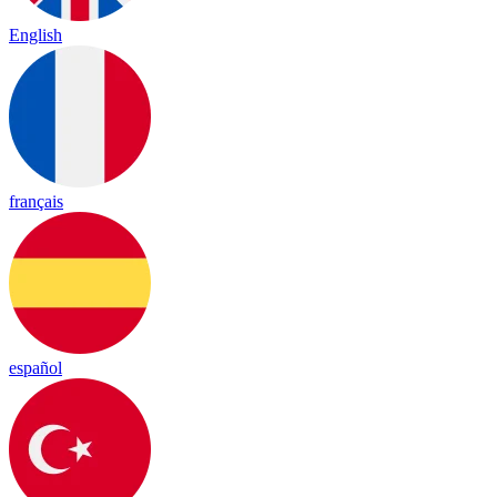
English
français
español