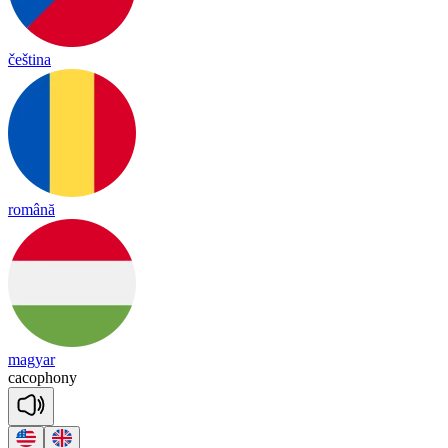
čeština
română
magyar
ca
co
pho
ny