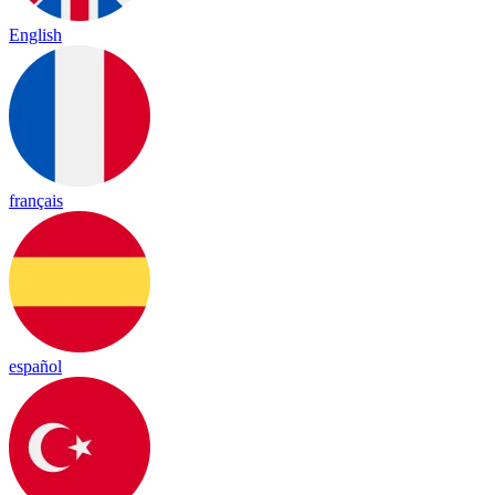
English
français
español