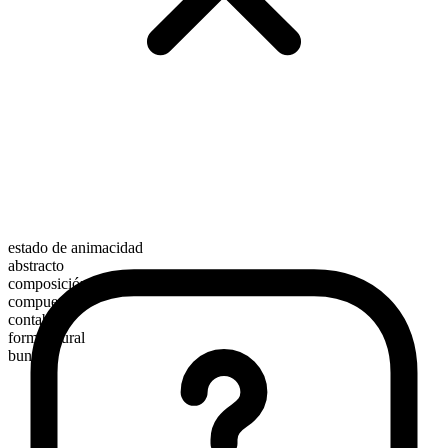
estado de animacidad
abstracto
composición morfológica
compuesto
contable
forma plural
bungles