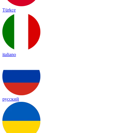
Türkçe
italiano
русский