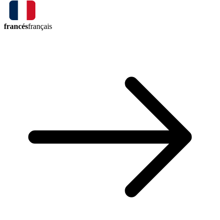
francés
français