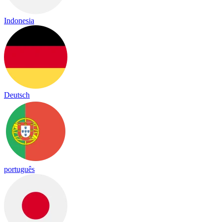
Indonesia
Deutsch
português