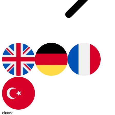
choose