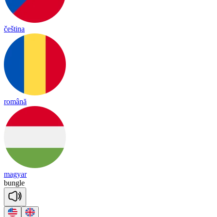
čeština
română
magyar
bun
gle