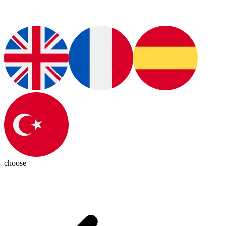
choose