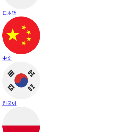
日本語
中文
한국어