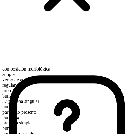
composición morfológica
simple
verbo de acción
regular
presente
bungle
3.ª persona singular
bungles
participio presente
bungling
pretérito simple
bungled
participio pasado