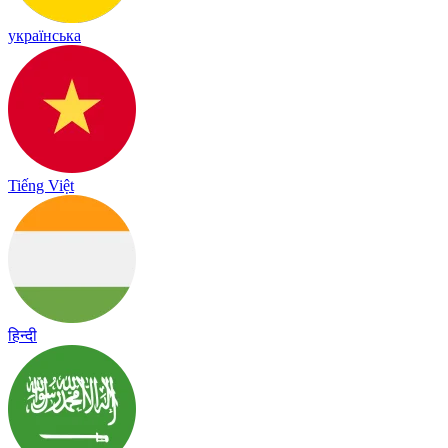
українська
Tiếng Việt
हिन्दी