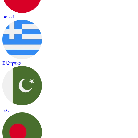
polski
Ελληνικά
اردو