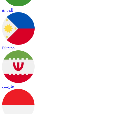
العربية
Filipino
فارسی