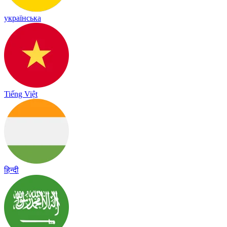
українська
Tiếng Việt
हिन्दी