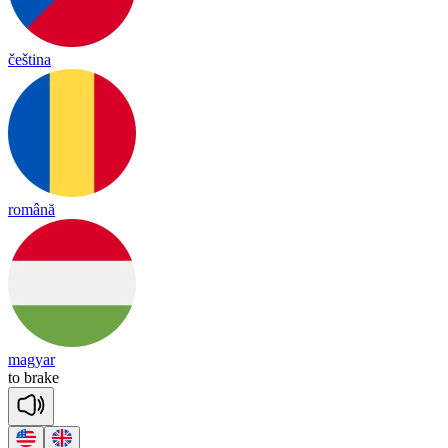
čeština
română
magyar
to
brake