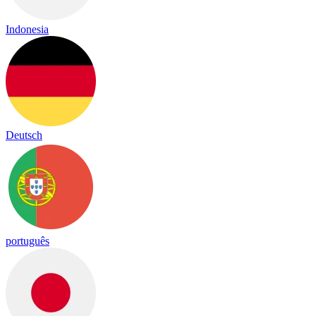
Indonesia
Deutsch
português