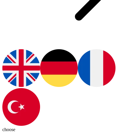
choose