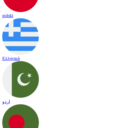
polski
Ελληνικά
اردو