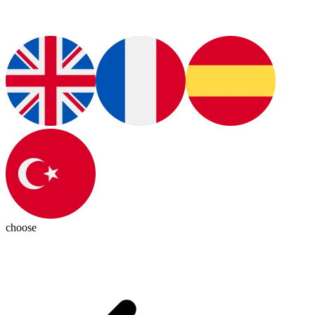
choose