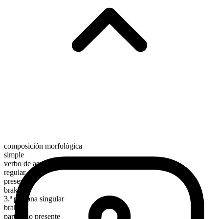
composición morfológica
simple
verbo de acción
regular
presente
brake
3.ª persona singular
brakes
participio presente