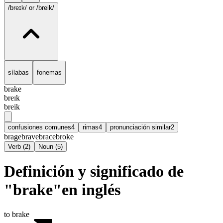
/breɪk/
or /breik/
sílabas
fonemas
brake
breɪk
breik
confusiones comunes
4
rimas
4
pronunciación similar
2
brage
brave
brace
broke
Verb
(
2
)
Noun
(
5
)
Definición y significado de
"brake"en inglés
to brake