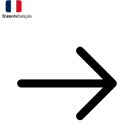
francés
français