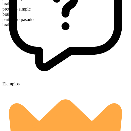
braking
pretérito simple
braked
participio pasado
braked
Ejemplos