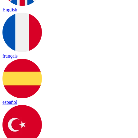
English
français
español