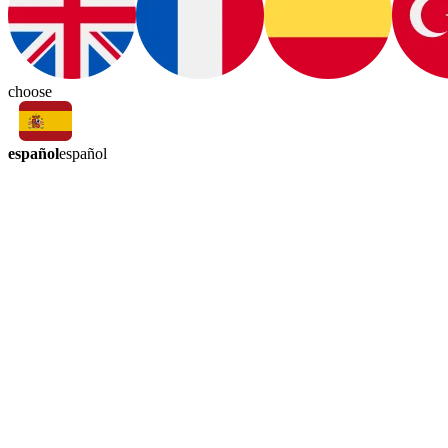
choose
español
español